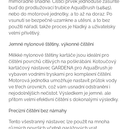
mimořádně snadné. Čisticí prvek jednoduše zasuňte
buď do prodlužovací trubice AquaBrush (14845),
nebo do motorové jednotky, a to až na doraz. Po
vsunutí se bezpečně uzamkne a utěsní, a to bez
použití nářadí, takže proces je hladký a uživatelsky
velmi přívětivý.
Jemné nylonové štětiny, výkonné čištění
Měkké nylonové štětiny kartáče jsou ideální pro
čištění povrchů citlivých na poškrábání. Kotoučový
kartáčový nástavec GARDENA pro AquaBrush je
vybaven vodními tryskami pro komplexní čištění.
Motorová jednotka umožňuje nastavit průtok vody
ve třech úrovních, což vám usnadní odstranění i
nejodolnějších nečistot. Výsledkem je jemné, ale
přitom velmi efektivní čištění s dokonalými výsledky.
Precizní čištění bez námahy
Tento všestranný nástavec lze použít na mnoha
různých površích včetně garážových vrat,