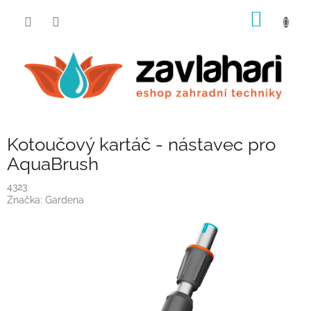
Přejít
NÁKUP
na
obsah
KOŠÍK
Kotoučový kartáč - nástavec pro
AquaBrush
4323
Značka:
Gardena