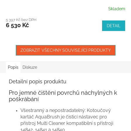
Skladem
5 397 Kč bez DPH
6 530 Kč
DETAIL
ZOBRAZIT VŠECHNY SOUVISEJÍCÍ PRODUKTY
Popis
Diskuze
Detailní popis produktu
Pro jemné čištění povrchů náchylných k
poškrábání
Všestranný a nepostradatelný: Kotoučový
kartáč AquaBrush je čisticí nástavec pro
přístroj Multi Cleaner kompatibilní s přístroji
14842, 14841 a 14840