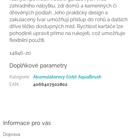
zahradního nábytku, zdí domů a kamenných či
dřevěných podlah. Jeho praktický design a
zakulacený tvar umožňují přístup do rohů a dalších
dříve těžko dostupných míst. Rychlost kartáče lze
pohodlně upravit přímo na rukojeti, což umožňuje
flexibilní použití.
14846-20
Doplňkové parametry
Kategorie
:
Akumulátorový čistič AquaBrush
EAN
:
4066407502802
Z
á
p
a
Informace pro vás
t
Doprava
í