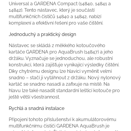
Universal a GARDENA Compact (14840, 14841 a
14842). Tento nástavec, který je součástí
multifunkčních čističů 14840 a 14842, nabízí
komplexní a efektivní řešení pro vaše čištění.
Jednoduchý a praktický design
Nástavec se skládá z měkkého kotoučového
kartáče GARDENA pro AquaBrush (14847) a jeho
držáku. Vyznačuje se jednoduchou, ale robustní
konstrukcí, která zajišťuje vynikající výsledky čištění.
Díky chytrému designu lze hlavici vyměnit velmi
snadno – stačí ji vytáhnout z držáku. Nový nylonový
kartáč se snadno nasadí a zafixuje na místě. Na
hlavu lze také nasadit standardní lešticí kotouče pro
ještě větší všestrannost.
Rychlá a snadná instalace
Připojení tohoto příslušenství k akumulátorovému
multifunkčnímu čističi GARDENA AquaBrush je