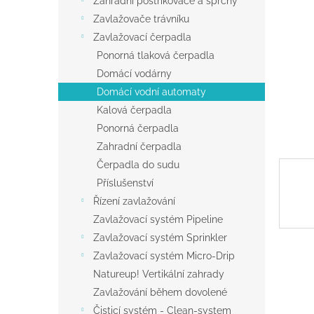
Zahradní postřikovače a sprchy
a
Zavlažovače trávníku
n
Zavlažovací čerpadla
e
Ponorná tlaková čerpadla
l
Domácí vodárny
Domácí vodní automaty
Kalová čerpadla
Ponorná čerpadla
Zahradní čerpadla
Čerpadla do sudu
Příslušenství
Řízení zavlažování
Zavlažovací systém Pipeline
Zavlažovací systém Sprinkler
Zavlažovací systém Micro-Drip
Natureup! Vertikální zahrady
Zavlažování během dovolené
Čisticí systém - Clean-system