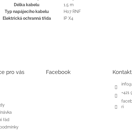
Délka kabelu
1.5 m
Typ napájecího kabelu
H07 RNF
Elektrická ochranná třída
IP X4
ce pro vás
Facebook
Kontakt
info
@
+421 
face
ody
ri
dnávka
í řád
 podmínky