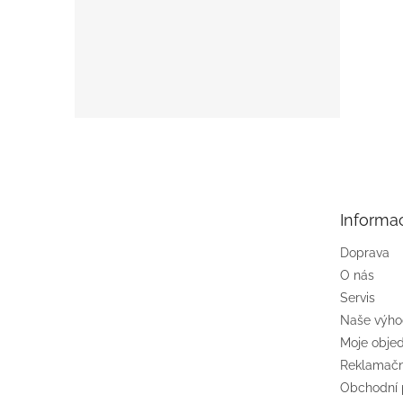
Z
á
p
a
t
Informa
í
Doprava
O nás
Servis
Naše výh
Moje obje
Reklamačn
Obchodní