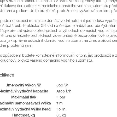
uje s nízkou hladinou hlučnosti a vibrací. Velkoobjemový filtr s jemn
ní tlakové čerpadlo elektronického domácího vodního automatu pře
stotami a pískem. Je to praktické, protože není vyžadován externí před
ípadě nebezpečí mrazu lze domácí vodní automat jednoduše vyprázd
uštěcí šroub. Praktické: QR kód na čerpadle nabízí podrobnější info
ňuje přehrát videa o přednostech a výhodách domácích vodních au
ě toho si můžete prohlédnout videa ohledně bezproblémového uve
ozu, jak správně uskladnit domácí vodní automat na zimu a získat ce
dně problémů sání.
o způsobem budete komplexně informováni o tom, jak prodloužit a z
oruchový provoz vašeho domácího vodního automatu.
cifikace
Jmenovitý výkon, W
800 W
Maximální výtlačná kapacita
3500 l/h
Maximální tlak
4 bar
aximální samonasávací výška
7 m
aximální výtlačná výška head
40 m
Hmotnost, kg
8.1 kg