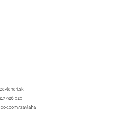
zavlahari.sk
917 926 020
book.com/zavlaha