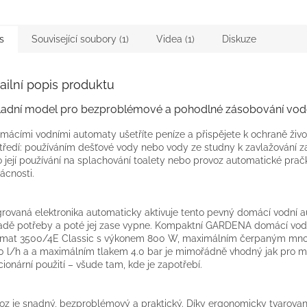
s
Související soubory (1)
Videa (1)
Diskuze
ailní popis produktu
ladní model pro bezproblémové a pohodlné zásobování vo
mácími vodními automaty ušetříte peníze a přispějete k ochraně živo
tředí: používáním dešťové vody nebo vody ze studny k zavlažování 
 její používání na splachování toalety nebo provoz automatické prač
cnosti.
grovaná elektronika automaticky aktivuje tento pevný domácí vodní 
adě potřeby a poté jej zase vypne. Kompaktní GARDENA domácí vod
mat 3500/4E Classic s výkonem 800 W, maximálním čerpaným mno
0 l/h a a maximálním tlakem 4.0 bar je mimořádně vhodný jak pro mo
acionární použití – všude tam, kde je zapotřebí.
oz je snadný, bezproblémový a praktický. Díky ergonomicky tvarov