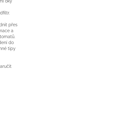
ými oky
d
filtr.
nit přes
rmace a
tomatů.
dení do
nné tipy
aručit