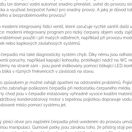
dlu lze domácí vodní automat snadno přenášet, uvést do provozu st
ítka a využívat bezpočet funkcí pro snadný provoz. A jaký je důvod to
lého a bezproblémového provozu?
o moderní integrovaný řídící ventil, které zaručuje rychlé sání!A další 
ce: moderní integrovaný program pro nízký čerpaný objem vody zajiš
roblémové použití i při malých odběrech, například při provozu mod
ek nebo kapkových závlahových systémů.
 čerpadlo má také diagnostický systém chyb. Díky němu jsou odhale
enší poruchy, například kapající kohoutky, protékající nádrž na WC 
lémy na straně sání - jsou jasně indikovány pomocí blikající LED-kont
á bliká v různých frekvencích v závislosti na stavu.
o způsobem je možné zahájit opatření na odstranění problémů. Poji
cho zabraňuje poškození čerpadla při nedostatku čerpaného média. 
chý chod jsou v čerpadle instalovány výhradně vysoce kvalitní materiá
držbový kondenzátorový motor s tepelnou pojistkou dopravuje vodu
dované místo pomocí systému jet.
ý plnicí otvor pro naplnění čerpadla před uvedením do provozu umo
nou manipulaci. Gumové patky jsou zárukou toho, že přístroj stojí pe