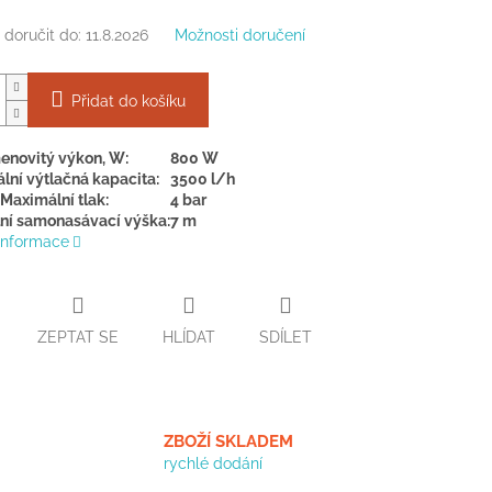
doručit do:
11.8.2026
Možnosti doručení
Přidat do košíku
enovitý výkon, W:
800 W
lní výtlačná kapacita:
3500 l/h
Maximální tlak:
4 bar
ní samonasávací výška:
7 m
 informace
ZEPTAT SE
HLÍDAT
SDÍLET
ZBOŽÍ SKLADEM
rychlé dodání