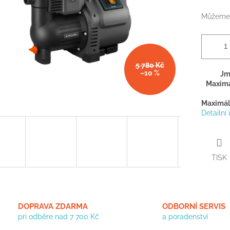
Můžeme 
5 780 Kč
–10 %
Jm
Maximá
Maximál
Detailní
TISK
DOPRAVA ZDARMA
ODBORNÍ SERVIS
pri odběre nad 7 700 Kč
a poradenství