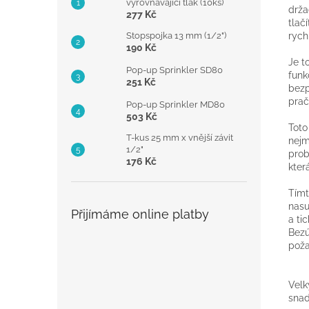
vyrovnávající tlak (10ks)
drža
277 Kč
tlač
Stopspojka 13 mm (1/2")
rych
190 Kč
Je t
Pop-up Sprinkler SD80
funk
251 Kč
bezp
prač
Pop-up Sprinkler MD80
503 Kč
Toto
T-kus 25 mm x vnější závit
nejm
1/2"
prob
176 Kč
kter
Tímt
nasu
Přijímáme online platby
a ti
Bezú
poža
Velk
snad