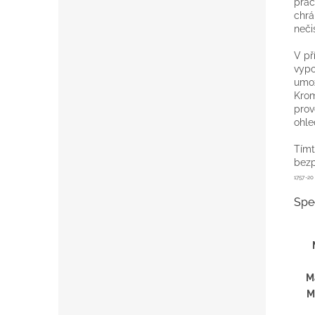
prac
chrá
neči
V př
vypo
umož
Krom
prov
ohle
Tímt
bezp
1757-20
Spe
M
M