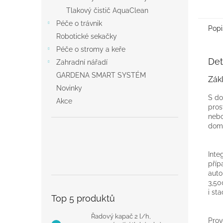
Tlakový čistič AquaClean
Péče o trávnik
Popi
Robotické sekačky
Péče o stromy a keře
Det
Zahradní nářadí
GARDENA SMART SYSTÉM
Zák
Novinky
S do
Akce
pros
nebo
domá
Inte
příp
auto
3,50
i st
Top 5 produktů
Řadový kapač 2 l/h,
Prov