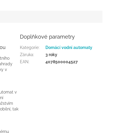
Doplňkové parametry
dou
Kategorie
:
Domácí vodní automaty
Záruka
:
3 roky
tního
EAN
:
4078500004527
zahrady
ky v
automat v
ní
žstvím
bilní, tak
anému