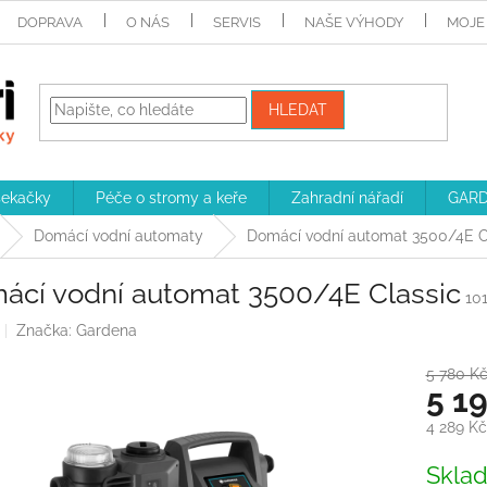
DOPRAVA
O NÁS
SERVIS
NAŠE VÝHODY
MOJE
HLEDAT
sekačky
Péče o stromy a keře
Zahradní nářadí
GARD
Domácí vodní automaty
Domácí vodní automat 3500/4E C
ácí vodní automat 3500/4E Classic
10
Značka:
Gardena
5 780 K
5 1
4 289 K
Měrná
Skla
cena: