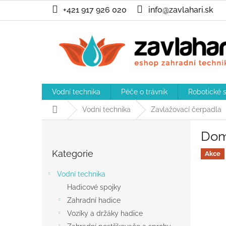
Přejít
+421 917 926 020
info@zavlahari.sk
na
obsah
Vodní technika
Péče o trávnik
Robotické 
Domů
Vodní technika
Zavlažovací čerpadla
P
Dom
o
Přeskočit
s
Kategorie
kategorie
Akce
t
r
Vodní technika
a
Hadicové spojky
n
Zahradní hadice
n
í
Vozíky a držáky hadice
p