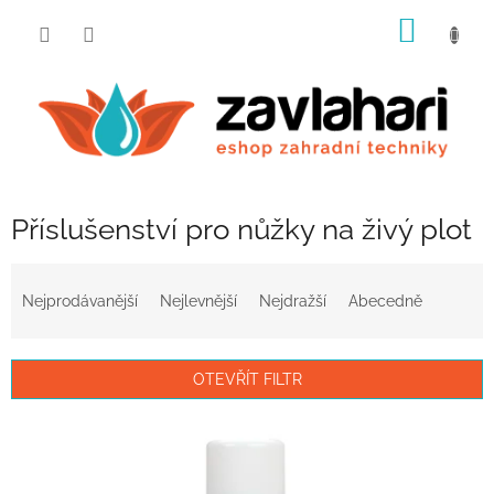
Přejít
NÁKUP
na
obsah
KOŠÍK
Příslušenství pro nůžky na živý plot
Ř
a
Nejprodávanější
Nejlevnější
Nejdražší
Abecedně
z
e
n
OTEVŘÍT FILTR
í
p
V
r
ý
o
p
d