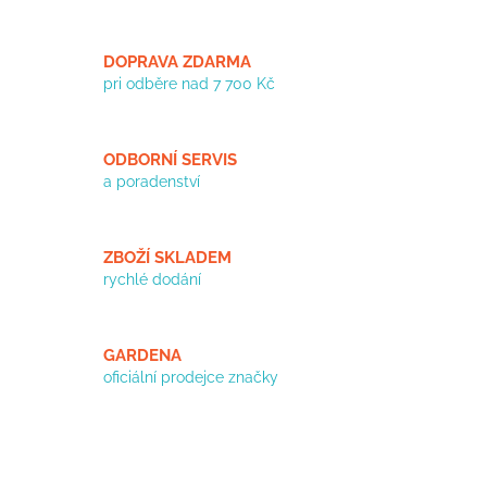
v
l
á
DOPRAVA ZDARMA
d
pri odběre nad 7 700 Kč
a
c
í
ODBORNÍ SERVIS
p
a poradenství
r
v
k
y
ZBOŽÍ SKLADEM
v
rychlé dodání
ý
p
i
s
GARDENA
u
oficiální prodejce značky
Z
á