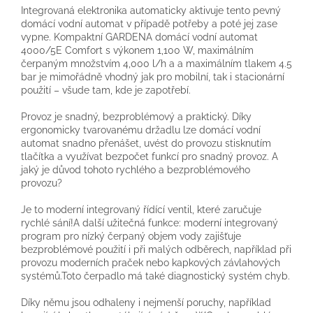
Integrovaná elektronika automaticky aktivuje tento pevný
domácí vodní automat v případě potřeby a poté jej zase
vypne. Kompaktní GARDENA domácí vodní automat
4000/5E Comfort s výkonem 1,100 W, maximálním
čerpaným množstvím 4,000 l/h a a maximálním tlakem 4.5
bar je mimořádně vhodný jak pro mobilní, tak i stacionární
použití – všude tam, kde je zapotřebí.
Provoz je snadný, bezproblémový a praktický. Díky
ergonomicky tvarovanému držadlu lze domácí vodní
automat snadno přenášet, uvést do provozu stisknutím
tlačítka a využívat bezpočet funkcí pro snadný provoz. A
jaký je důvod tohoto rychlého a bezproblémového
provozu?
Je to moderní integrovaný řídící ventil, které zaručuje
rychlé sání!A další užitečná funkce: moderní integrovaný
program pro nízký čerpaný objem vody zajišťuje
bezproblémové použití i při malých odběrech, například při
provozu moderních praček nebo kapkových závlahových
systémů.Toto čerpadlo má také diagnostický systém chyb.
Díky němu jsou odhaleny i nejmenší poruchy, například