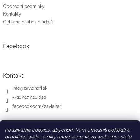
Obchodní podmínky
Kontakty
Ochrana osobních údajů
Facebook
Kontakt
info
@
zavlahari.sk
+421 917 926 020
facebook.com/zavlahari
Používáme cookies, abychom Vám umožnili pohodlné
SK
AT
DE
prohlížení webu a díky analýze provozu webu neustále