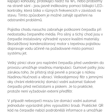
kapající kohoutky, protékající nádrž na WC nebo problémy
na straně sání - jsou jasně indikovány pomocí blikající LED-
kontrolky, která bliká v různých frekvencích v závislosti na
stavu. Tímto způsobem je možné zahájit opatření na
odstranění problémů.
Pojistka chodu nasucho zabraňuje poškození čerpadla při
nedostatku čerpaného média. Pro silný a tichý chod jsou v
čerpadle instalovány výhradně vysoce kvalitní materiály.
Bezúdržbový kondenzátorový motor s tepelnou pojistkou
dopravuje vodu účinně na požadované místo pomocí
systému jet.
Velký plnicí otvor pro naplnění čerpadla před uvedením do
provozu umožňuje snadnou manipulaci. Gumové patky jsou
zárukou toho, že přístroj stojí pevně a pracuje s nízkou
hladinou hlučnosti a vibrací. Velkoobjemový filtr s jemnými
oky chrání elektronický domácí vodní automat tlakové
čerpadlo před nečistotami a pískem. Je to praktické,
protože není vyžadován externí předfiltr.
V případě nebezpečí mrazu lze domácí vodní automat
jednoduše vyprázdnit přes vypouštěcí šroub. Praktické: QR
kód na čerpadle nabízí podrobnější informace a umožňuje