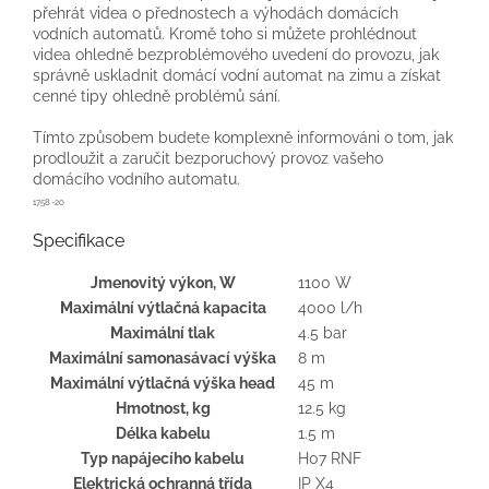
přehrát videa o přednostech a výhodách domácích
vodních automatů. Kromě toho si můžete prohlédnout
videa ohledně bezproblémového uvedení do provozu, jak
správně uskladnit domácí vodní automat na zimu a získat
cenné tipy ohledně problémů sání.
Tímto způsobem budete komplexně informováni o tom, jak
prodloužit a zaručit bezporuchový provoz vašeho
domácího vodního automatu.
1758-20
Specifikace
Jmenovitý výkon, W
1100 W
Maximální výtlačná kapacita
4000 l/h
Maximální tlak
4.5 bar
Maximální samonasávací výška
8 m
Maximální výtlačná výška head
45 m
Hmotnost, kg
12.5 kg
Délka kabelu
1.5 m
Typ napájecího kabelu
H07 RNF
Elektrická ochranná třída
IP X4