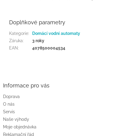
Doplňkové parametry
Kategorie
:
Domácí vodní automaty
Záruka
:
3 roky
EAN
:
4078500004534
Z
á
p
a
Informace pro vás
t
Doprava
í
O nás
Servis
Naše výhody
Moje objednávka
Reklamační řád