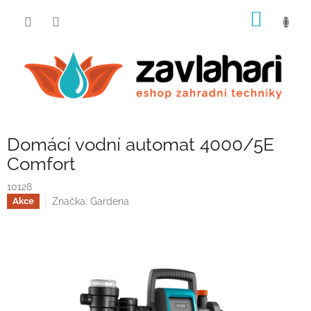
Přejít
NÁKUP
na
obsah
KOŠÍK
Domácí vodní automat 4000/5E
Comfort
10128
Značka:
Gardena
Akce