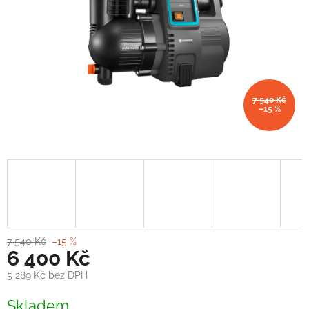
7 540 Kč
–15 %
7 540 Kč
–15 %
6 400 Kč
5 289 Kč bez DPH
Měrná
Skladem
cena: