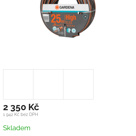
2 350 Kč
1 942 Kč bez DPH
Měrná
Skladem
cena: