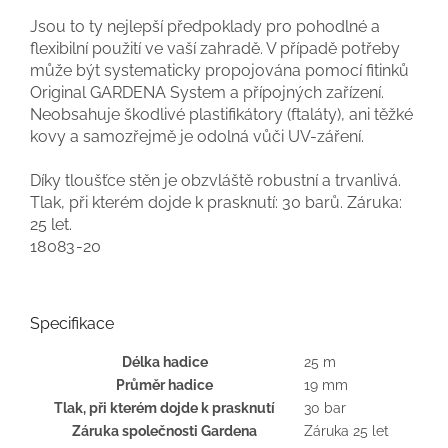
Jsou to ty nejlepší předpoklady pro pohodlné a
flexibilní použití ve vaší zahradě. V případě potřeby
může být systematicky propojována pomocí fitinků
Original GARDENA System a přípojných zařízení.
Neobsahuje škodlivé plastifikátory (ftaláty), ani těžké
kovy a samozřejmě je odolná vůči UV-záření.
Díky tloušťce stěn je obzvláště robustní a trvanlivá.
Tlak, při kterém dojde k prasknutí: 30 barů. Záruka:
25 let.
18083-20
Specifikace
Délka hadice
25 m
Průměr hadice
19 mm
Tlak, při kterém dojde k prasknutí
30 bar
Záruka společnosti Gardena
Záruka 25 let