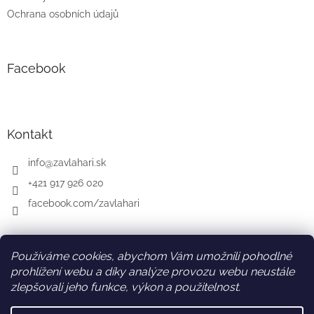
Ochrana osobních údajů
Facebook
Kontakt
info
@
zavlahari.sk
+421 917 926 020
facebook.com/zavlahari
Používáme cookies, abychom Vám umožnili pohodlné
SK
AT
DE
prohlížení webu a díky analýze provozu webu neustále
zlepšovali jeho funkce, výkon a použitelnost.