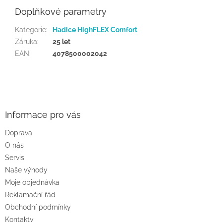
Doplňkové parametry
Kategorie
:
Hadice HighFLEX Comfort
Záruka
:
25 let
EAN
:
4078500002042
Z
á
p
a
Informace pro vás
t
Doprava
í
O nás
Servis
Naše výhody
Moje objednávka
Reklamační řád
Obchodní podmínky
Kontakty