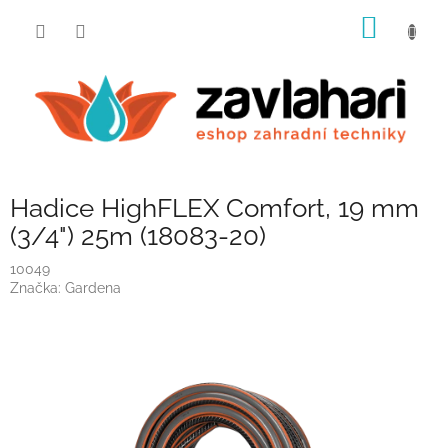
Přejít
NÁKUP
na
obsah
KOŠÍK
Hadice HighFLEX Comfort, 19 mm
(3/4") 25m (18083-20)
10049
Značka:
Gardena