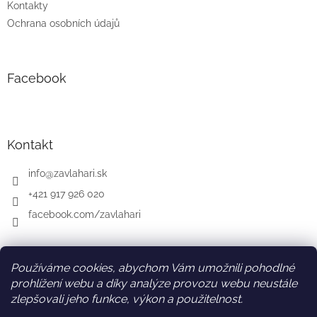
Kontakty
Ochrana osobních údajů
Facebook
Kontakt
info
@
zavlahari.sk
+421 917 926 020
facebook.com/zavlahari
Používáme cookies, abychom Vám umožnili pohodlné
SK
AT
DE
prohlížení webu a díky analýze provozu webu neustále
zlepšovali jeho funkce, výkon a použitelnost.