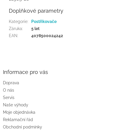
Doplňkové parametry
Kategorie
:
Postřikovače
Záruka
:
5 let
EAN
:
4078500024242
Z
á
p
a
Informace pro vás
t
Doprava
í
O nás
Servis
Naše výhody
Moje objednávka
Reklamační řád
Obchodní podmínky