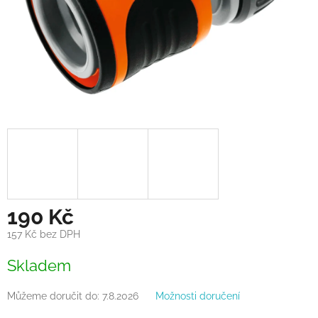
190 Kč
157 Kč bez DPH
Měrná
Skladem
cena:
Můžeme doručit do:
7.8.2026
Možnosti doručení