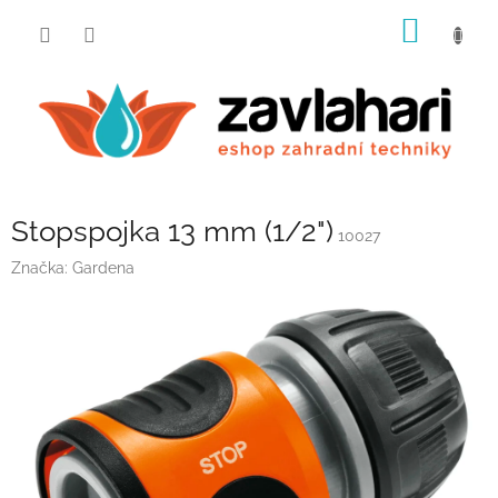
Přejít
NÁKUP
na
obsah
KOŠÍK
Stopspojka 13 mm (1/2")
10027
Značka:
Gardena