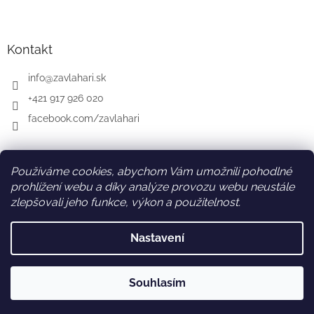
Kontakt
info
@
zavlahari.sk
+421 917 926 020
facebook.com/zavlahari
Používáme cookies, abychom Vám umožnili pohodlné
SK
AT
DE
prohlížení webu a díky analýze provozu webu neustále
zlepšovali jeho funkce, výkon a použitelnost.
Nastavení
Vytvořil Shoptet
Souhlasím
Copyright 2026
zavlahari-eshop.cz
. Všechna práva vyhrazena.