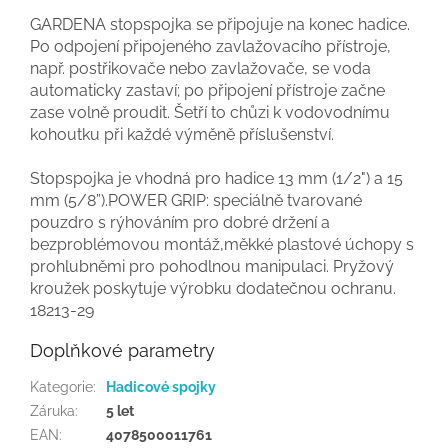
GARDENA stopspojka se připojuje na konec hadice.
Po odpojení připojeného zavlažovacího přístroje,
např. postřikovače nebo zavlažovače, se voda
automaticky zastaví; po připojení přístroje začne
zase volně proudit. Šetří to chůzi k vodovodnímu
kohoutku při každé výměně příslušenství.
Stopspojka je vhodná pro hadice 13 mm (1/2") a 15
mm (5/8”).POWER GRIP: speciálně tvarované
pouzdro s rýhováním pro dobré držení a
bezproblémovou montáž,měkké plastové úchopy s
prohlubněmi pro pohodlnou manipulaci. Pryžový
kroužek poskytuje výrobku dodatečnou ochranu.
18213-29
Doplňkové parametry
Kategorie
:
Hadicové spojky
Záruka
:
5 let
EAN
:
4078500011761