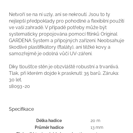
Netvoří se na ní uzly, ani se nekroutí. Jsou to ty
nejlepší předpoklady pro pohodlné a flexibilní použití
ve vaší zahradě. V případě potřeby může být
systematicky propojována pomocí fitinků Original
GARDENA System a přípojných zařízení. Neobsahuje
škodlivé plastifikátory (ftaláty), ani těžké kovy a
samozřejmě je odolná vůči UV-záření.
Díky tloušťce stěn je obzvláště robustní a trvanlivá.
Tlak, při kterém dojde k prasknutí: 35 barů. Záruka:
30 let.
18093-20
Specifikace
Délka hadice
20 m
Průměr hadice
13 mm