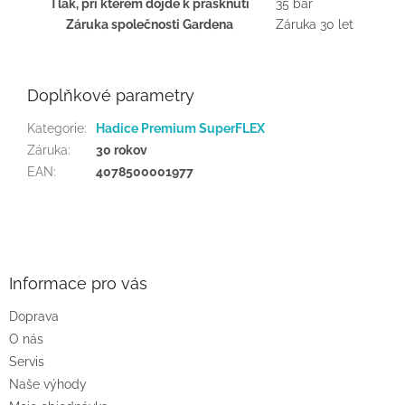
Tlak, při kterém dojde k prasknutí
35 bar
Záruka společnosti Gardena
Záruka 30 let
Doplňkové parametry
Kategorie
:
Hadice Premium SuperFLEX
Záruka
:
30 rokov
EAN
:
4078500001977
Z
á
p
a
Informace pro vás
t
Doprava
í
O nás
Servis
Naše výhody