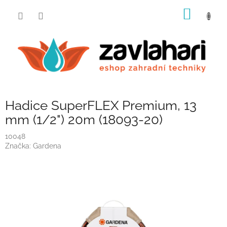
Přejít
NÁKUP
na
obsah
KOŠÍK
Hadice SuperFLEX Premium, 13
mm (1/2") 20m (18093-20)
10048
Značka:
Gardena