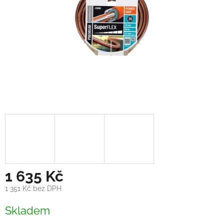
1 635 Kč
1 351 Kč bez DPH
Měrná
Skladem
cena: