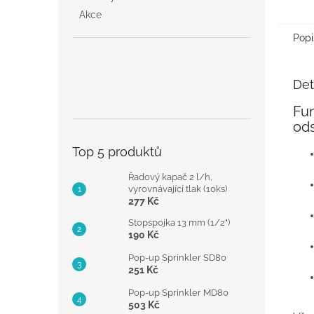
Akce
Popi
Det
Fu
od
Top 5 produktů
Řadový kapač 2 l/h,
vyrovnávající tlak (10ks)
277 Kč
Stopspojka 13 mm (1/2")
190 Kč
Pop-up Sprinkler SD80
251 Kč
Pop-up Sprinkler MD80
503 Kč