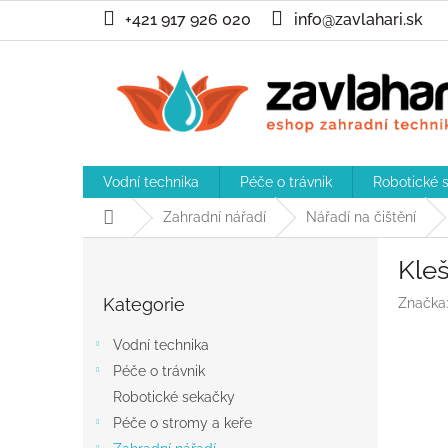
Přejít
+421 917 926 020
info@zavlahari.sk
na
obsah
Vodní technika
Péče o trávnik
Robotické 
Domů
Zahradní nářadí
Nářadí na čištění
P
Kleš
o
Přeskočit
s
Kategorie
Značka
kategorie
t
r
Vodní technika
a
Péče o trávnik
n
Robotické sekačky
n
í
Péče o stromy a keře
p