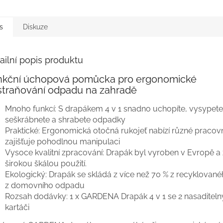
s
Diskuze
ailní popis produktu
nkční úchopová pomůcka pro ergonomické
straňování odpadu na zahradě
Mnoho funkcí: S drapákem 4 v 1 snadno uchopíte, vysypete
seškrábnete a shrabete odpadky
Praktické: Ergonomická otočná rukojeť nabízí různé pracovn
zajišťuje pohodlnou manipulaci
Vysoce kvalitní zpracování: Drapák byl vyroben v Evropě 
širokou škálou použití.
Ekologický: Drapák se skládá z více než 70 % z recyklované
z domovního odpadu
Rozsah dodávky: 1 x GARDENA Drapák 4 v 1 se 2 nasaditel
kartáči