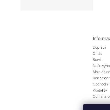
Z
á
p
a
t
Informa
í
Doprava
O nás
Servis
Naše výh
Moje obje
Reklamačn
Obchodní
Kontakty
Ochrana o