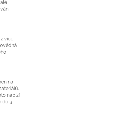
valé
vání
z více
povědná
ého
ben na
ateriálů.
to nabízí
n do 3