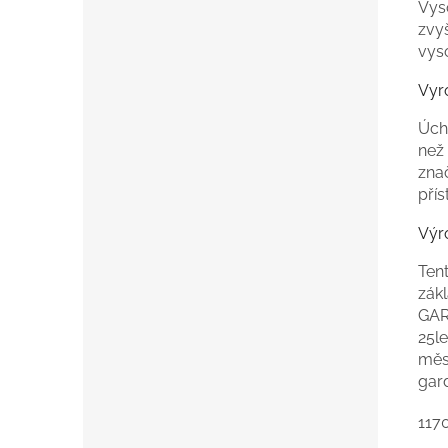
Vys
zvy
vys
Vyr
Úch
než
zna
přís
Výr
Tent
zákl
GAR
25l
měs
gar
117