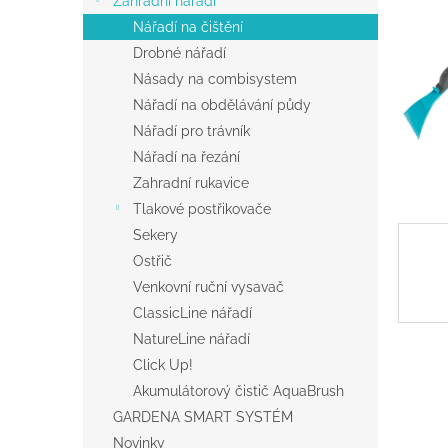
Zahradní nářadí
a
Nářadí na čištění
n
Drobné nářadí
e
Násady na combisystem
l
Nářadí na obdělávání půdy
Nářadí pro trávník
Nářadí na řezání
Zahradní rukavice
Tlakové postřikovače
Sekery
Ostřič
Venkovní ruční vysavač
ClassicLine nářadí
NatureLine nářadí
Click Up!
Akumulátorový čistič AquaBrush
GARDENA SMART SYSTÉM
Novinky