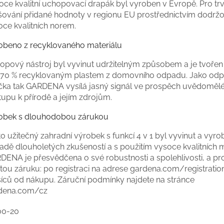
oce kvalitní uchopovací drapák byl vyroben v Evropě. Pro tr
šování přidané hodnoty v regionu EU prostřednictvím dodržo
oce kvalitních norem.
obeno z recyklovaného materiálu
opový nástroj byl vyvinut udržitelným způsobem a je tvořen 
 70 % recyklovaným plastem z domovního odpadu. Jako od
čka tak GARDENA vysílá jasný signál ve prospěch uvědoměl
tupu k přírodě a jejím zdrojům.
obek s dlouhodobou zárukou
o užitečný zahradní výrobek s funkcí 4 v 1 byl vyvinut a vyro
adě dlouholetých zkušeností a s použitím vysoce kvalitních m
DENA je přesvědčena o své robustnosti a spolehlivosti, a pro
etou záruku: po registraci na adrese gardena.com/registratio
íců od nákupu. Záruční podmínky najdete na stránce
dena.com/cz
00-20