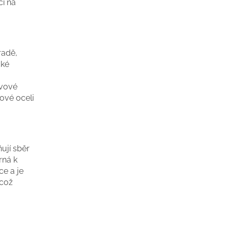
i na
radě,
cké
ovové
ové oceli
ují sběr
rná k
e a je
 což