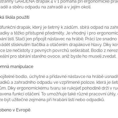
stranný GARDENA drapák 4 v 1 pomáhá při ergonomické prác
radě a sběru odpadu na zahradě a v jejím okolí.
ká škála použití
ifunkční drapák, který je šetrný k zádům, sbírá odpad na zah
adky a těžko přístupné předměty. Je vhodný i pro ergonomi
ání listí. Stačí jen připojit nástavec na hrábě. Práci lze snadno
vádět stisknutím tlačítka a otáčením drapákové hlavy. Díky k
žce lze nečistoty z pevných povrchů seškrábat. Bodlo z nerez
deální pro sbírání starého ovoce, aniž byste ho museli zvedat.
jemná manipulace
ojitelné bodlo, úchytné a přídavné nástavce na hrábě usnadň
adků a zahradního odpadu ve vzpřímené poloze, která je šet
ům. Díky ergonomickému tvaru se rukojeť pohodlně drží v ruc
avena funkcí otáčení. To umožňuje také různé pracovní úhly,
e být užitečné zejména při hrabání listí nebo odpadků.
obeno v Evropě