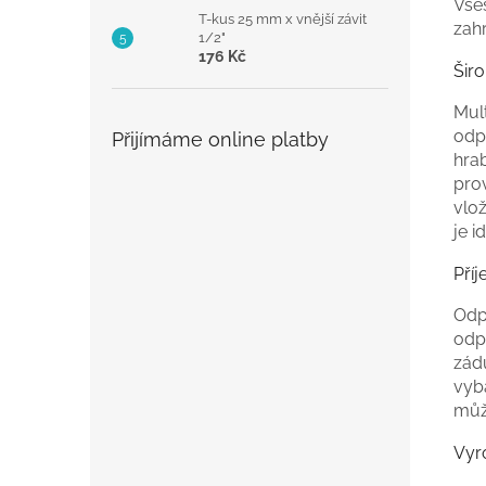
Vše
T-kus 25 mm x vnější závit
zah
1/2"
176 Kč
Širo
Mult
odp
Přijímáme online platby
hrab
pro
vlo
je i
Pří
Odp
odp
zád
vyb
můž
Vyr