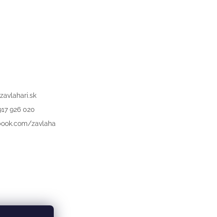
zavlahari.sk
917 926 020
book.com/zavlaha