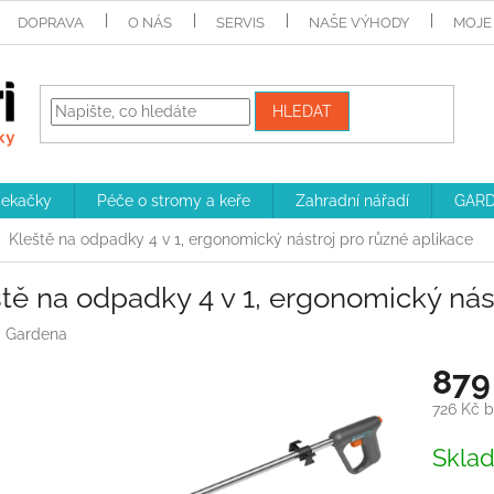
DOPRAVA
O NÁS
SERVIS
NAŠE VÝHODY
MOJE
HLEDAT
sekačky
Péče o stromy a keře
Zahradní nářadí
GARD
Kleště na odpadky 4 v 1, ergonomický nástroj pro různé aplikace
tě na odpadky 4 v 1, ergonomický nás
:
Gardena
879
726 Kč 
Měrná
Skla
cena: