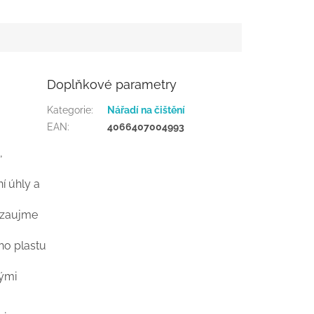
Doplňkové parametry
Kategorie
:
Nářadí na čištění
EAN
:
4066407004993
,
í úhly a
a zaujme
ho plastu
nými