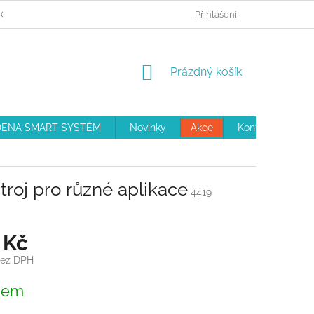
 OBJEDNÁVKA
REKLAMAČNÍ ŘÁD
Přihlášení
OBCHODNÍ PODMÍNKY
NÁKUPNÍ
Prázdný košík
KOŠÍK
ENA SMART SYSTÉM
Novinky
Akce
Kontakty
troj pro různé aplikace
4419
 Kč
bez DPH
dem