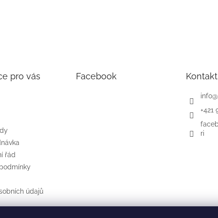
ce pro vás
Facebook
Kontakt
info
@
+421 
face
ody
ri
dnávka
í řád
 podmínky
sobních údajů