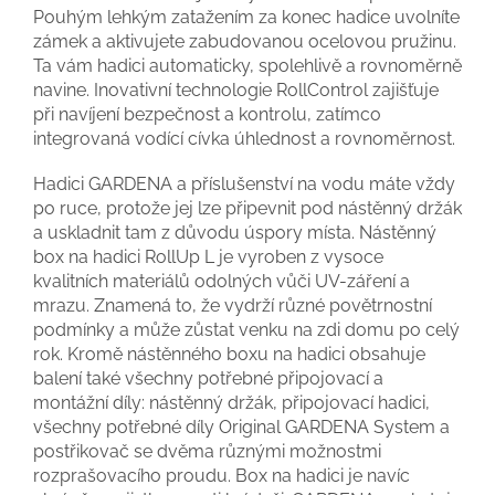
Pouhým lehkým zatažením za konec hadice uvolníte
zámek a aktivujete zabudovanou ocelovou pružinu.
Ta vám hadici automaticky, spolehlivě a rovnoměrně
navine. Inovativní technologie RollControl zajišťuje
při navíjení bezpečnost a kontrolu, zatímco
integrovaná vodící cívka úhlednost a rovnoměrnost.
Hadici GARDENA a příslušenství na vodu máte vždy
po ruce, protože jej lze připevnit pod nástěnný držák
a uskladnit tam z důvodu úspory místa. Nástěnný
box na hadici RollUp L je vyroben z vysoce
kvalitních materiálů odolných vůči UV-záření a
mrazu. Znamená to, že vydrží různé povětrnostní
podmínky a může zůstat venku na zdi domu po celý
rok. Kromě nástěnného boxu na hadici obsahuje
balení také všechny potřebné připojovací a
montážní díly: nástěnný držák, připojovací hadici,
všechny potřebné díly Original GARDENA System a
postřikovač se dvěma různými možnostmi
rozprašovacího proudu. Box na hadici je navíc