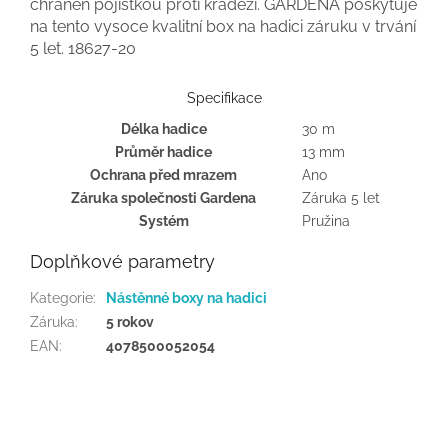
chráněn pojistkou proti krádeži. GARDENA poskytuje
na tento vysoce kvalitní box na hadici záruku v trvání
5 let. 18627-20
Specifikace
Délka hadice
30 m
Průměr hadice
13 mm
Ochrana před mrazem
Ano
Záruka společnosti Gardena
Záruka 5 let
Systém
Pružina
Doplňkové parametry
Kategorie
:
Nástěnné boxy na hadici
Záruka
:
5 rokov
EAN
:
4078500052054
Z
á