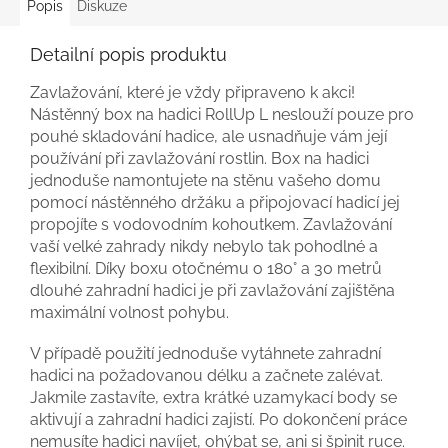
Popis
Diskuze
Detailní popis produktu
Zavlažování, které je vždy připraveno k akci!
Nástěnný box na hadici RollUp L neslouží pouze pro
pouhé skladování hadice, ale usnadňuje vám její
používání při zavlažování rostlin. Box na hadici
jednoduše namontujete na stěnu vašeho domu
pomocí nástěnného držáku a připojovací hadicí jej
propojíte s vodovodním kohoutkem. Zavlažování
vaší velké zahrady nikdy nebylo tak pohodlné a
flexibilní. Díky boxu otočnému o 180° a 30 metrů
dlouhé zahradní hadici je při zavlažování zajištěna
maximální volnost pohybu.
V případě použití jednoduše vytáhnete zahradní
hadici na požadovanou délku a začnete zalévat.
Jakmile zastavíte, extra krátké uzamykací body se
aktivují a zahradní hadici zajistí. Po dokončení práce
nemusíte hadici navíjet, ohýbat se, ani si špinit ruce.