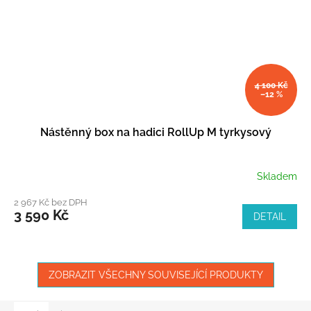
4 100 Kč
–12 %
Nástěnný box na hadici RollUp M tyrkysový
Skladem
2 967 Kč bez DPH
3 590 Kč
DETAIL
ZOBRAZIT VŠECHNY SOUVISEJÍCÍ PRODUKTY