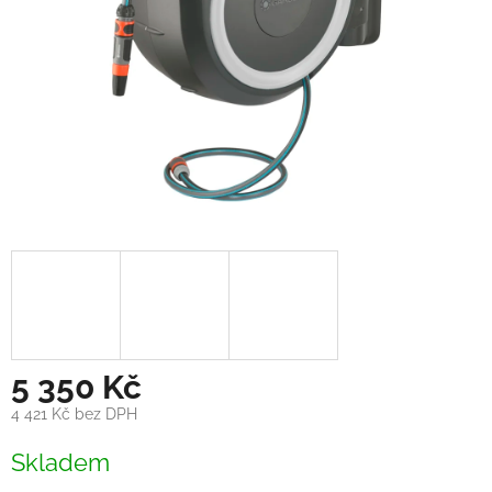
5 350 Kč
4 421 Kč bez DPH
Měrná
Skladem
cena: