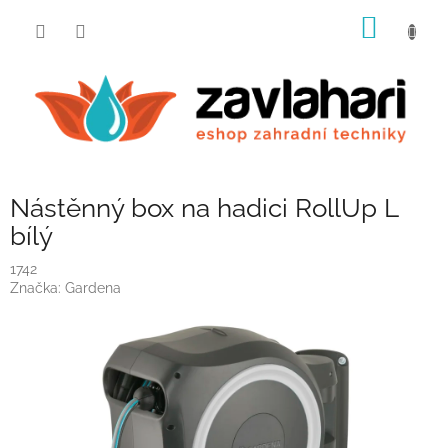
Přejít
NÁKUP
na
obsah
KOŠÍK
Nástěnný box na hadici RollUp L
bílý
1742
Značka:
Gardena