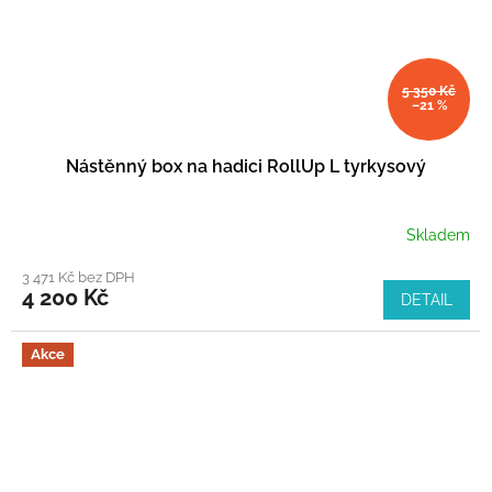
5 350 Kč
–21 %
Nástěnný box na hadici RollUp L tyrkysový
Skladem
3 471 Kč bez DPH
4 200 Kč
DETAIL
Akce