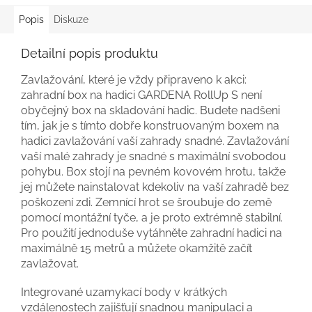
Popis
Diskuze
Detailní popis produktu
Zavlažování, které je vždy připraveno k akci:
zahradní box na hadici GARDENA RollUp S není
obyčejný box na skladování hadic. Budete nadšeni
tím, jak je s tímto dobře konstruovaným boxem na
hadici zavlažování vaší zahrady snadné. Zavlažování
vaší malé zahrady je snadné s maximální svobodou
pohybu. Box stojí na pevném kovovém hrotu, takže
jej můžete nainstalovat kdekoliv na vaší zahradě bez
poškození zdi. Zemnící hrot se šroubuje do země
pomocí montážní tyče, a je proto extrémně stabilní.
Pro použití jednoduše vytáhněte zahradní hadici na
maximálně 15 metrů a můžete okamžitě začít
zavlažovat.
Integrované uzamykací body v krátkých
vzdálenostech zajišťují snadnou manipulaci a