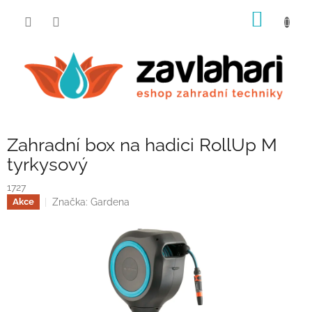
Přejít
NÁKUP
na
obsah
KOŠÍK
Zahradní box na hadici RollUp M
tyrkysový
1727
Značka:
Gardena
Akce