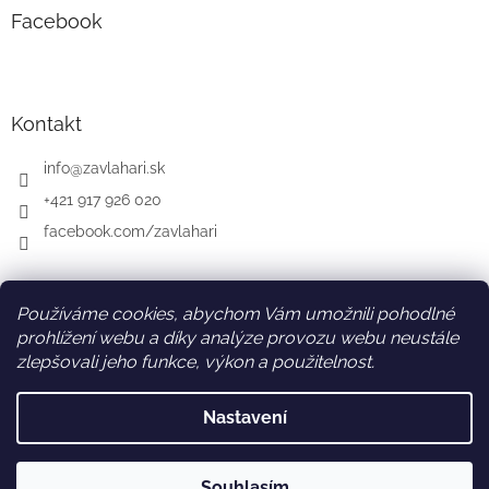
Facebook
Kontakt
info
@
zavlahari.sk
+421 917 926 020
facebook.com/zavlahari
Používáme cookies, abychom Vám umožnili pohodlné
SK
AT
DE
prohlížení webu a díky analýze provozu webu neustále
zlepšovali jeho funkce, výkon a použitelnost.
Nastavení
Vytvořil Shoptet
Souhlasím