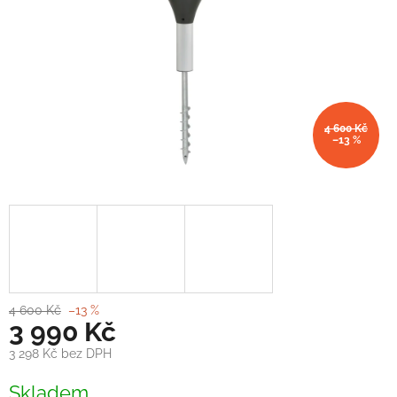
4 600 Kč
–13 %
4 600 Kč
–13 %
3 990 Kč
3 298 Kč bez DPH
Měrná
Skladem
cena: