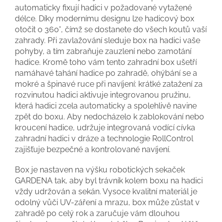
automaticky fixují hadici v požadované vytažené
délce. Díky modernímu designu lze hadicový box
otočit o 360°, čímž se dostanete do všech koutů vaší
zahrady. Při zavlažování sleduje box na hadici vaše
pohyby, a tím zabraňuje zauzlení nebo zamotání
hadice. Kromě toho vám tento zahradní box ušetří
namáhavé tahání hadice po zahradě, ohýbání se a
mokré a špinavé ruce při navíjení: krátké zatažení za
rozvinutou hadici aktivuje integrovanou pružinu,
která hadici zcela automaticky a spolehlivě navine
zpět do boxu. Aby nedocházelo k zablokování nebo
kroucení hadice, udržuje integrovaná vodící cívka
zahradní hadici v dráze a technologie RollControl
zajišťuje bezpečné a kontrolované navíjení.
Box je nastaven na výšku robotických sekaček
GARDENA tak, aby byl trávník kolem boxu na hadici
vždy udržován a sekán. Vysoce kvalitní materiál je
odolný vůči UV-záření a mrazu, box může zůstat v
zahradě po celý rok a zaručuje vám dlouhou