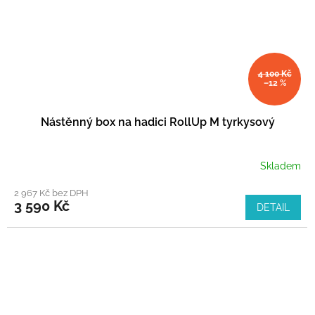
4 100 Kč
–12 %
Nástěnný box na hadici RollUp M tyrkysový
Skladem
2 967 Kč bez DPH
3 590 Kč
DETAIL