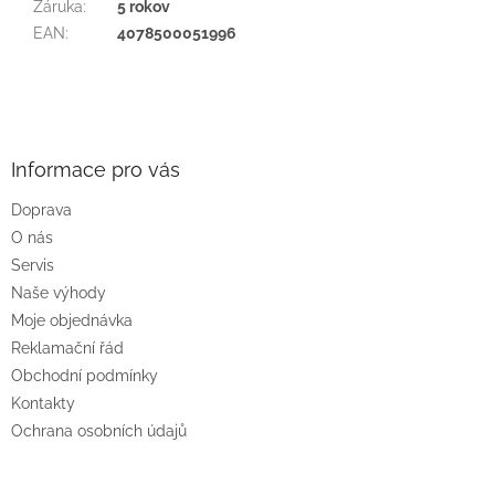
Záruka
:
5 rokov
EAN
:
4078500051996
Z
á
p
a
Informace pro vás
t
Doprava
í
O nás
Servis
Naše výhody
Moje objednávka
Reklamační řád
Obchodní podmínky
Kontakty
Ochrana osobních údajů