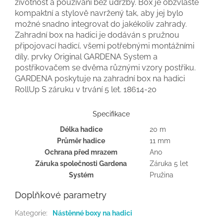
životnost a používání bez údržby. Box je obzvláště
kompaktní a stylově navržený tak, aby jej bylo
možné snadno integrovat do jakékoliv zahrady.
Zahradní box na hadici je dodáván s pružnou
připojovací hadicí, všemi potřebnými montážními
díly, prvky Original GARDENA System a
postřikovačem se dvěma různými vzory postřiku.
GARDENA poskytuje na zahradní box na hadici
RollUp S záruku v trvání 5 let. 18614-20
Specifikace
Délka hadice
20 m
Průměr hadice
11 mm
Ochrana před mrazem
Ano
Záruka společnosti Gardena
Záruka 5 let
Systém
Pružina
Doplňkové parametry
Kategorie
:
Nástěnné boxy na hadici