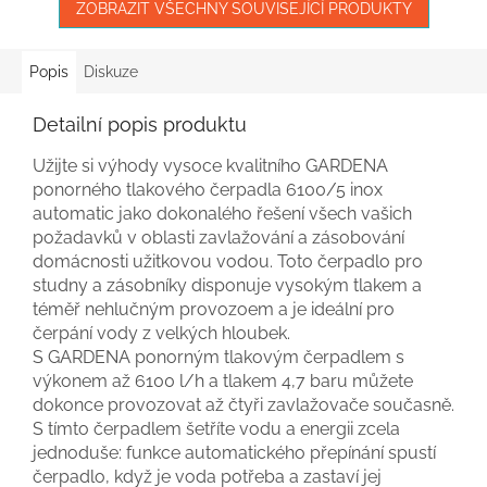
ZOBRAZIT VŠECHNY SOUVISEJÍCÍ PRODUKTY
Popis
Diskuze
Detailní popis produktu
Užijte si výhody vysoce kvalitního GARDENA
ponorného tlakového čerpadla 6100/5 inox
automatic jako dokonalého řešení všech vašich
požadavků v oblasti zavlažování a zásobování
domácnosti užitkovou vodou. Toto čerpadlo pro
studny a zásobníky disponuje vysokým tlakem a
téměř nehlučným provozoem a je ideální pro
čerpání vody z velkých hloubek.
S GARDENA ponorným tlakovým čerpadlem s
výkonem až 6100 l/h a tlakem 4,7 baru můžete
dokonce provozovat až čtyři zavlažovače současně.
S tímto čerpadlem šetříte vodu a energii zcela
jednoduše: funkce automatického přepínání spustí
čerpadlo, když je voda potřeba a zastaví jej