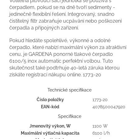
Volitelná plovoucí sací jednotka se používá s
čerpadlem, pokud se na dně tvoří sedimenty -
jedinečně flexibilní řešení. Integrovaný, snadno
čistitelný filtr zabraňuje ucpávání nebo poškození
čerpadla a přípojných zařízení.
Pokud hledáte spolehlivé, výkonné a odolné
čerpadlo, které nabízí maximální výkon za atraktivní
cenu, je GARDENA ponorné tlakové čerpadlo
6100/5 inox automatic perfektní volbou. Tuto
skutečnost také podtrhuje 40-letá záruka kterou
získáte registrací nákupu online. 1773-20
Technické specifikace
Číslo položky
1773-20
EAN-kód
4078500047920
Specifikace
Jmenovitý výkon, W
1100 W
Maximální výtlačná kapacita
6100 l/h