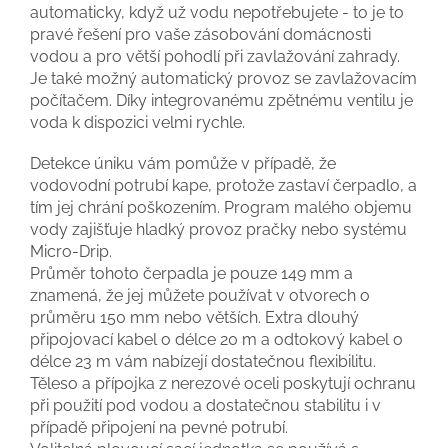
automaticky, když už vodu nepotřebujete - to je to
pravé řešení pro vaše zásobování domácnosti
vodou a pro větší pohodlí při zavlažování zahrady.
Je také možný automatický provoz se zavlažovacím
počítačem. Díky integrovanému zpětnému ventilu je
voda k dispozici velmi rychle.
Detekce úniku vám pomůže v případě, že
vodovodní potrubí kape, protože zastaví čerpadlo, a
tím jej chrání poškozením. Program malého objemu
vody zajišťuje hladký provoz pračky nebo systému
Micro-Drip.
Průměr tohoto čerpadla je pouze 149 mm a
znamená, že jej můžete používat v otvorech o
průměru 150 mm nebo větších. Extra dlouhý
připojovací kabel o délce 20 m a odtokový kabel o
délce 23 m vám nabízejí dostatečnou flexibilitu.
Těleso a přípojka z nerezové oceli poskytují ochranu
při použití pod vodou a dostatečnou stabilitu i v
případě připojení na pevné potrubí.