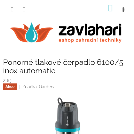
Přejít
NÁKUP
na
obsah
KOŠÍK
Ponorné tlakové čerpadlo 6100/5
inox automatic
2183
Značka:
Gardena
Akce