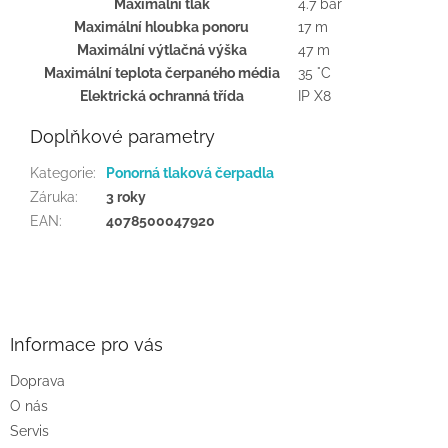
Maximální tlak
4.7 bar
Maximální hloubka ponoru
17 m
Maximální výtlačná výška
47 m
Maximální teplota čerpaného média
35 °C
Elektrická ochranná třída
IP X8
Doplňkové parametry
Kategorie
:
Ponorná tlaková čerpadla
Záruka
:
3 roky
EAN
:
4078500047920
Z
á
p
a
Informace pro vás
t
Doprava
í
O nás
Servis