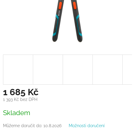
1 685 Kč
1 393 Kč bez DPH
Měrná
Skladem
cena:
Můžeme doručit do:
10.8.2026
Možnosti doručení