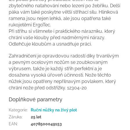
zbytečného natahování nebo lezení po žebříku. Delší
páka vám také poskytne větší stříhací sílu. Hliníková
ramena jsou nejen lehká, ale jsou opatřena také
rukojetěmi ErgoTec.
Při střihu si všimnete i praktického nárazníku, který
chrání vaše klouby před nadměrnými nárazy.
Odlehčuje kloubům a usnadňuje práci.
Zahradničení je opravdovou radostí díky trvanlivým
a pevným ocelovým nožům se zoubkovaným
výbrusem, takže je každý střih perfektní a je
dosažena vysoká úřoveň účinnosti. Nože těchto
nůžek jsou opatřeny nepřilnavým povlakem, který
chrání nože před odstřižky. 12304-20
Doplňkové parametry
Kategorie
:
Ruční nůžky na živý plot
Záruka
:
25 let
EAN
:
4078500049153