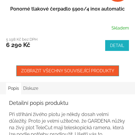
Ponorné tlakové čerpadlo 5900/4 inox automatic
Skladem
5 198 Kč bez DPH
6 290 Kč
DETAIL
ZOBRAZIT VŠECHNY SOUVISEJÍCÍ PRODUKTY
Popis
Diskuze
Detailní popis produktu
Při stříhání živého plotu je někdy dosah velmi
důležitý. Proto je velmi užitečné, že GARDENA nůžky
na živý plot TeleCut mají teleskopická ramena, která
lze podle potřeby prodloužit. Ušetří vás to