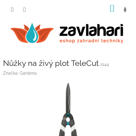
Přejít
NÁKUP
na
obsah
KOŠÍK
Nůžky na živý plot TeleCut
2144
Značka:
Gardena