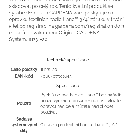
skladovat po celý rok. Tento kvalitní produkt se
vyrábí v Evropě a GARDENA vám poskytuje na
opravku textilních hadic Liano™ 3/4" záruku v trvání
5 let po registraci na gardena.com/registration do 3
měsíců od zakoupení. Original GARDENA
System.
18231-20
Technické specifikace
Číslo položky
18231-20
EAN-kód
4066407501645
Specifikace
Rychlá oprava hadice Liano™ bez nářadí:
pouze vyříznete poškozenou část, vložíte
Použití
opravku hadice a můžete hadici opět
používat
Sada se
systémovými
Opravka pro textilní hadice Liano™ 3/4"
díly