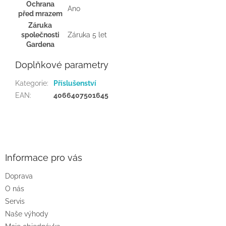
Ochrana
Ano
před mrazem
Záruka
společnosti
Záruka 5 let
Gardena
Doplňkové parametry
Kategorie
:
Příslušenství
EAN
:
4066407501645
Z
á
p
a
Informace pro vás
t
Doprava
í
O nás
Servis
Naše výhody