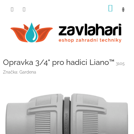
Přejít
NÁKUP
na
obsah
KOŠÍK
Opravka 3/4" pro hadici Liano™
3105
Značka:
Gardena