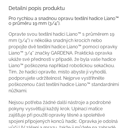
Detailní popis produktu
Pro rychlou a snadnou opravu textilní hadice Liano™
o průměru 19 mm (3/4").
Opravte svou textilní hadici Liano™ s průměrem 19
mm (3/4") v několika snadných krocích nebo
propojte dvě textilní hadice Liano™ pomocí opravky
Liano™ 3/4" značky GARDENA. Praktická opravka
ukáže své přednosti v případě, že byla vaše hadice
Liano™ poškozena například robotickou sekačkou.
Tím, že hadici opravíte, místo abyste ji vyhodili,
podporujete udržitelnost. Nejprve vystřihněte
poškozenou část textilní hadice Liano™ standardními
nůžkami.
Nejsou potřeba žádné další nástroje a podrobné
pokyny vysvětlují každý krok. Upínací matice
zajišťuje při použití opravky těsné a spolehlivé
spojení připojených konců hadic. Opravka je odolná
vůči UV záření a mrazu, takže ji můžete na zahradě