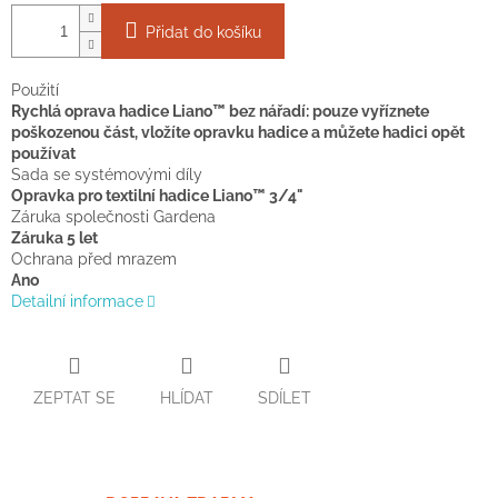
Přidat do košíku
Použití
Rychlá oprava hadice Liano™ bez nářadí: pouze vyříznete
poškozenou část, vložíte opravku hadice a můžete hadici opět
používat
Sada se systémovými díly
Opravka pro textilní hadice Liano™ 3/4"
Záruka společnosti Gardena
Záruka 5 let
Ochrana před mrazem
Ano
Detailní informace
ZEPTAT SE
HLÍDAT
SDÍLET