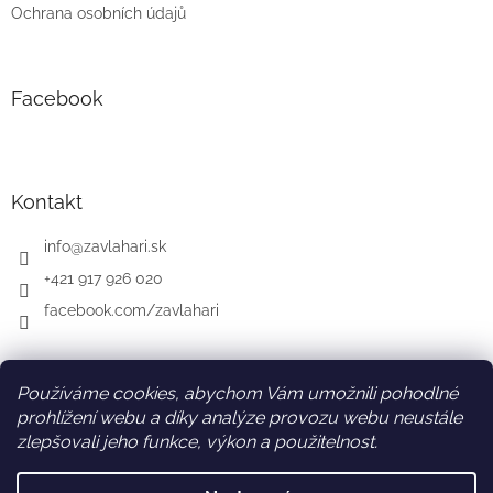
Ochrana osobních údajů
Facebook
Kontakt
info
@
zavlahari.sk
+421 917 926 020
facebook.com/zavlahari
Používáme cookies, abychom Vám umožnili pohodlné
SK
AT
DE
prohlížení webu a díky analýze provozu webu neustále
zlepšovali jeho funkce, výkon a použitelnost.