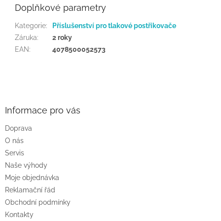
Doplňkové parametry
Kategorie
:
Příslušenství pro tlakové postřikovače
Záruka
:
2 roky
EAN
:
4078500052573
Z
á
p
a
Informace pro vás
t
Doprava
í
O nás
Servis
Naše výhody
Moje objednávka
Reklamační řád
Obchodní podmínky
Kontakty