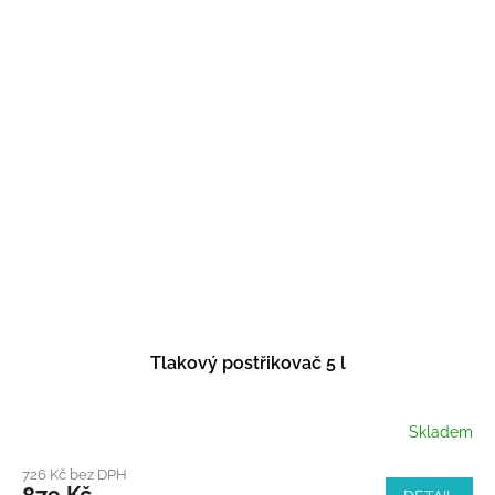
Tlakový postřikovač 5 l
Skladem
726 Kč bez DPH
879 Kč