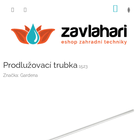
Přejít
NÁKUP
na
obsah
KOŠÍK
Prodlužovací trubka
1523
Značka:
Gardena