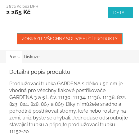
1 872 Kč bez DPH
2 265 Kč
DETAIL
ZOBRAZIT VŠECHNY SOUVISEJÍCÍ PRODUKTY
Popis
Diskuze
Detailní popis produktu
Prodlužovací trubka GARDENA s délkou 50 cm je
vhodná pro všechny tlakové postřikovače
GARDENA 3 a 5 l, č.v. 11130, 11134, 11136, 11138, 822,
823, 824, 828, 867 a 869. Díky ní můžete snadno a
pohodlně postřikovat stromy, keře nebo rostliny na
zemi, aniž byste se ohýbali. Jednoduše odšroubujte
stávající trubku a připojte prodlužovací trubku.
11152-20