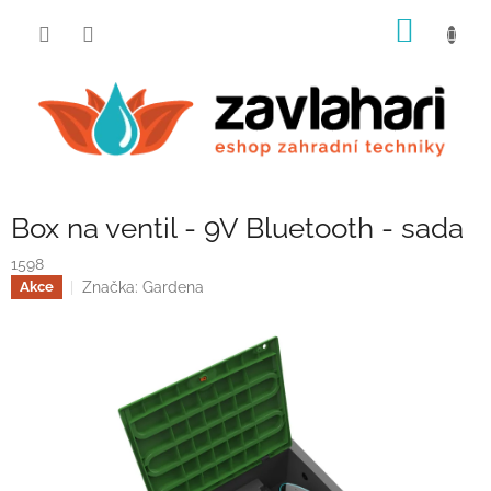
Přejít
NÁKUP
na
obsah
KOŠÍK
Box na ventil - 9V Bluetooth - sada
1598
Značka:
Gardena
Akce