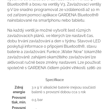
Bluetooth® a boxu na ventily V3. Zavlažovací ventily
9 V lze snadno programovat ze vzdálenosti až 10 m
od zařízení pomocí aplikace GARDENA Bluetooth®
nainstalované na smartphonu nebo tabletu.
Na každý ventil je možné vytvořit šest různých
zavlažovacích plánů, ve kterých lze nastavit čas,
dobu trvání zavlažování a den v týdnu. Stavové LED
poskytují informace o připojení Bluetooth®, stavu
baterie a zavlažování. Funkce „Water Now“ (okamžité
zavlažování): zahájení okamžitého zavlažování lze
aktivovat ručně beze změny nastavení. Lze používat
společně s GARDENA čidlem půdní vlhkosti. 1286-20
Specifikace
Zdroj
3 x 9 V alkalické baterie (nejsou součástí
energie
balení) s provozní dobou cca 1 rok
Provozní
0.5 bar
tlak, min.
Provozní