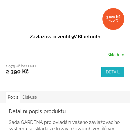
3 020 Kč
–20 %
Zavlažovací ventil 9V Bluetooth
Skladem
1 975 Kč bez DPH
2 390 Kč
DETAIL
Popis
Diskuze
Detailní popis produktu
Sada GARDENA pro ovládání vašeho zavlažovacího
systému se skládá ze tří zavlažovacích ventilů 9 V