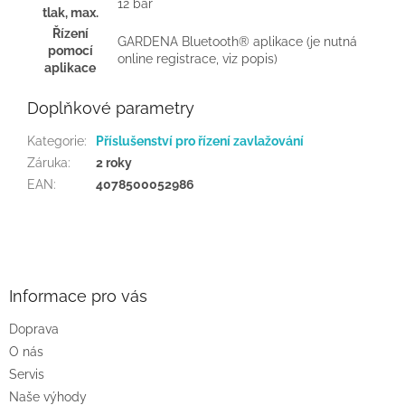
12 bar
tlak, max.
Řízení
GARDENA Bluetooth® aplikace (je nutná
pomocí
online registrace, viz popis)
aplikace
Doplňkové parametry
Kategorie
:
Příslušenství pro řízení zavlažování
Záruka
:
2 roky
EAN
:
4078500052986
Z
á
p
a
Informace pro vás
t
Doprava
í
O nás
Servis
Naše výhody