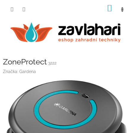
Přejít
NÁKUP
na
obsah
KOŠÍK
ZoneProtect
3222
Značka:
Gardena