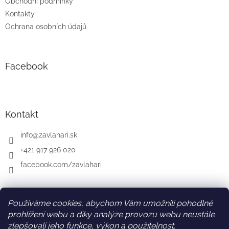
Obchodní podmínky
Kontakty
Ochrana osobních údajů
Facebook
Kontakt
info
@
zavlahari.sk
+421 917 926 020
facebook.com/zavlahari
Používáme cookies, abychom Vám umožnili pohodlné
SK
AT
DE
prohlížení webu a díky analýze provozu webu neustále
zlepšovali jeho funkce, výkon a použitelnost.