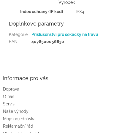
Výrobek
Index ochrany (IP kód)
IPX4
Doplňkové parametry
Kategorie
:
Příslušenství pro sekačky na trávu
EAN
:
4078500056830
Z
á
p
a
Informace pro vás
t
Doprava
í
O nás
Servis
Naše výhody
Moje objednávka
Reklamační řád