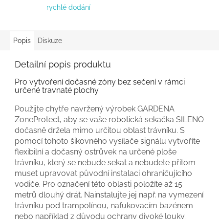
rychlé dodání
Popis
Diskuze
Detailní popis produktu
Pro vytvoření dočasné zóny bez sečení v rámci
určené travnaté plochy
Použijte chytře navržený výrobek GARDENA
ZoneProtect, aby se vaše robotická sekačka SILENO
dočasně držela mimo určitou oblast trávníku. S
pomocí tohoto šikovného vysílače signálu vytvoříte
flexibilní a dočasný ostrůvek na určené ploše
trávníku, který se nebude sekat a nebudete přitom
muset upravovat původní instalaci ohraničujícího
vodiče. Pro označení této oblasti položíte až 15
metrů dlouhý drát. Nainstalujte jej např. na vymezení
trávníku pod trampolínou, nafukovacím bazénem
nebo například z důvodu ochrany divoké louky.