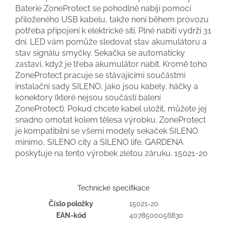
Baterie ZoneProtect se pohodlně nabíjí pomocí
přiloženého USB kabelu, takže není během provozu
potřeba připojení k elektrické síti. Plné nabití vydrží 31
dní. LED vám pomůže sledovat stav akumulátoru a
stav signálu smyčky. Sekačka se automaticky
zastaví, když je třeba akumulátor nabít. Kromě toho
ZoneProtect pracuje se stávajícími součástmi
instalační sady SILENO, jako jsou kabely, háčky a
konektory (které nejsou součástí balení
ZoneProtect). Pokud chcete kabel uložit, můžete jej
snadno omotat kolem tělesa výrobku. ZoneProtect
je kompatibilní se všemi modely sekaček SILENO
minimo, SILENO city a SILENO life. GARDENA
poskytuje na tento výrobek 2letou záruku.
15021-20
Technické specifikace
Číslo položky
15021-20
EAN-kód
4078500056830