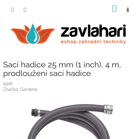
Přejít
NÁKUP
na
obsah
KOŠÍK
Sací hadice 25 mm (1 inch), 4 m,
prodloužení sací hadice
5918
Značka:
Gardena