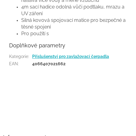
nasává více vody a méně vzduchu
4m sací hadice odolná vůči podtlaku, mrazu a
UV záření
Silná kovová spojovací matice pro bezpečné a
těsné spojení
Pro použití s
Doplňkové parametry
Kategorie
:
Příslušenství pro zavlažovací čerpadla
EAN
:
4066407021662
Buďte první, kdo napíše příspěvek k této položce.
PŘIDAT KOMENTÁŘ
Z
á
p