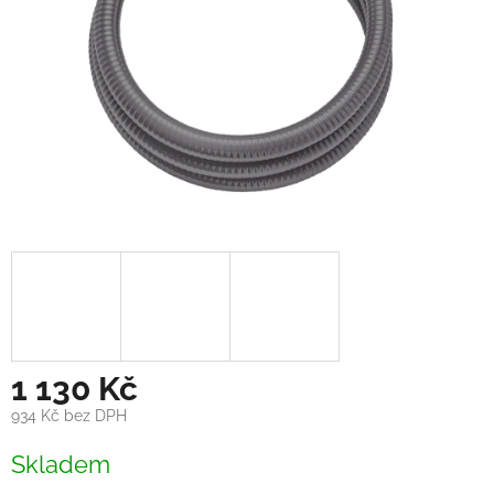
1 130 Kč
934 Kč bez DPH
Měrná
Skladem
cena: