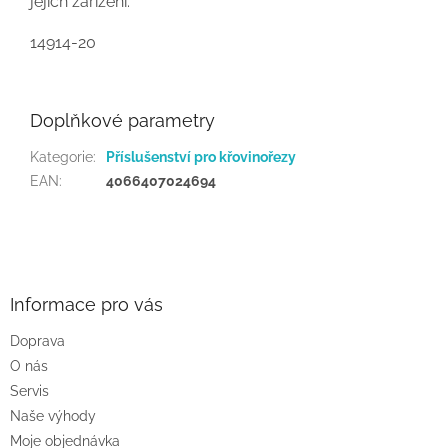
jejich zařízení.
14914-20
Doplňkové parametry
Kategorie
:
Příslušenství pro křovinořezy
EAN
:
4066407024694
Z
á
p
a
Informace pro vás
t
Doprava
í
O nás
Servis
Naše výhody
Moje objednávka