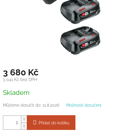
3 680 Kč
3 041 Kč bez DPH
Měrná
Skladem
cena:
Můžeme doručit do:
11.8.2026
Možnosti doručení
Přidat do košíku