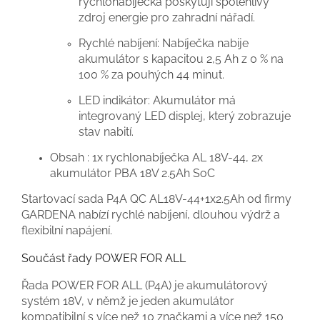
rychlonabíječka poskytují spolehlivý
zdroj energie pro zahradní nářadí.
Rychlé nabíjení: Nabíječka nabije
akumulátor s kapacitou 2,5 Ah z 0 % na
100 % za pouhých 44 minut.
LED indikátor: Akumulátor má
integrovaný LED displej, který zobrazuje
stav nabití.
Obsah : 1x rychlonabíječka AL 18V-44, 2x
akumulátor PBA 18V 2.5Ah SoC
Startovací sada P4A QC AL18V-44+1x2.5Ah od firmy
GARDENA nabízí rychlé nabíjení, dlouhou výdrž a
flexibilní napájení.
Součást řady POWER FOR ALL
Řada POWER FOR ALL (P4A) je akumulátorový
systém 18V, v němž je jeden akumulátor
kompatibilní s více než 10 značkami a více než 150