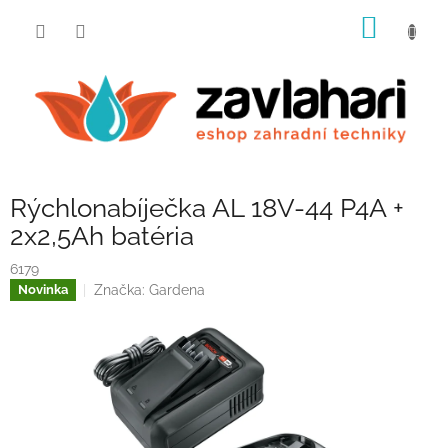
Přejít
NÁKUP
na
obsah
KOŠÍK
Rýchlonabíječka AL 18V-44 P4A +
2x2,5Ah batéria
6179
Značka:
Gardena
Novinka