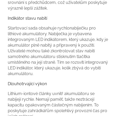
srovnání s předchůdcem, což uživatelům poskytuje
výrazně lepší zážitek.
Indikátor stavu nabití
Startovací sada obsahuje rychlonabíječku pro
lithiové akumulátory. Nabíječka je vybavena
integrovaným LED indikátorem, který ukazuje, kdy je
akumulátor plně nabitý a připravený k použití.
Uživatelé mohou také zkontrolovat stav nabití
samotného akumulátoru stisknutím tlačítka
umístěného na její straně. Tím se rozsvítí integrovaný
LED indikátor, který ukazuje, kolik zbývá do vybití
akumulátoru.
Dlouhotrvající výkon
Lithium-iontové články uvnitř akumulátoru se
nabíjejí rychle. Nemají paměť, takže neztrácejí
kapacitu opakovaným částečným nabíjením. To
poskytuje zahrádkářům spolehlivý provozní čas pro