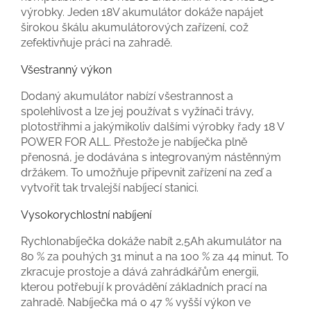
výrobky. Jeden 18V akumulátor dokáže napájet
širokou škálu akumulátorových zařízení, což
zefektivňuje práci na zahradě.
Všestranný výkon
Dodaný akumulátor nabízí všestrannost a
spolehlivost a lze jej používat s vyžínači trávy,
plotostřihmi a jakýmikoliv dalšími výrobky řady 18 V
POWER FOR ALL. Přestože je nabíječka plně
přenosná, je dodávána s integrovaným nástěnným
držákem. To umožňuje připevnit zařízení na zeď a
vytvořit tak trvalejší nabíjecí stanici.
Vysokorychlostní nabíjení
Rychlonabíječka dokáže nabít 2,5Ah akumulátor na
80 % za pouhých 31 minut a na 100 % za 44 minut. To
zkracuje prostoje a dává zahrádkářům energii,
kterou potřebují k provádění základních prací na
zahradě. Nabíječka má o 47 % vyšší výkon ve