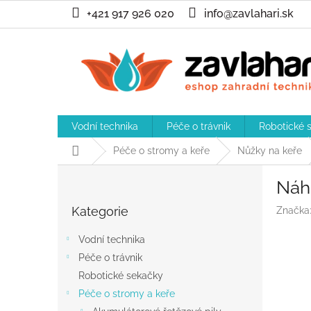
Přejít
+421 917 926 020
info@zavlahari.sk
na
obsah
Vodní technika
Péče o trávnik
Robotické 
Domů
Péče o stromy a keře
Nůžky na keře
P
Náh
o
Přeskočit
s
Kategorie
Značka
kategorie
t
r
Vodní technika
a
Péče o trávnik
n
Robotické sekačky
n
í
Péče o stromy a keře
p