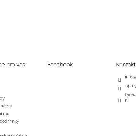
ce pro vás
Facebook
Kontakt
info
@
+421 
face
ody
ri
dnávka
í řád
 podmínky