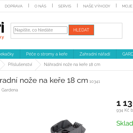
DOPRAVA
O NÁS
SERVIS
NAŠE VÝHODY
MOJE
HLEDAT
sekačky
Péče o stromy a keře
Zahradní nářadí
GARD
Příslušenství
Náhradní nože na keře 18 cm
radní nože na keře 18 cm
10341
:
Gardena
1 1
934 Kč 
Měrná
Skla
cena: