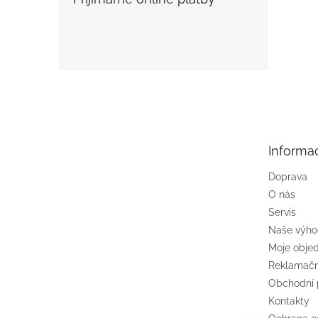
Z
á
p
a
t
Informa
í
Doprava
O nás
Servis
Naše výh
Moje obje
Reklamačn
Obchodní
Kontakty