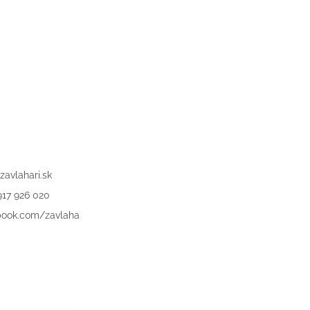
zavlahari.sk
917 926 020
book.com/zavlaha