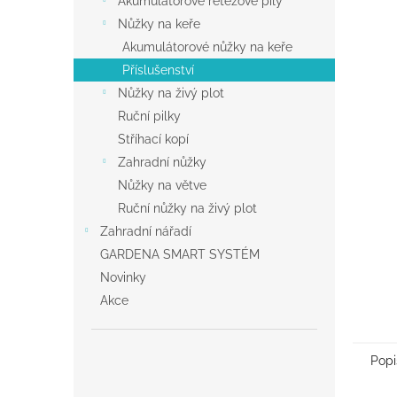
Akumulátorové řetězové pily
a
Nůžky na keře
n
Akumulátorové nůžky na keře
e
Příslušenství
l
Nůžky na živý plot
Ruční pilky
Stříhací kopí
Zahradní nůžky
Nůžky na větve
Ruční nůžky na živý plot
Zahradní nářadí
GARDENA SMART SYSTÉM
Novinky
Akce
Popi