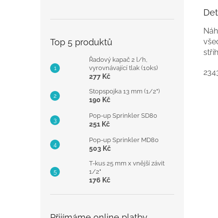
Det
Náh
Top 5 produktů
vše
stř
Řadový kapač 2 l/h,
vyrovnávající tlak (10ks)
234
277 Kč
Stopspojka 13 mm (1/2")
190 Kč
Pop-up Sprinkler SD80
251 Kč
Pop-up Sprinkler MD80
503 Kč
T-kus 25 mm x vnější závit
1/2"
176 Kč
Přijímáme online platby