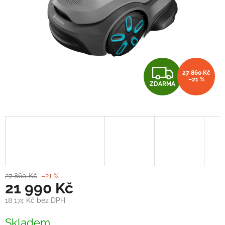
Z
27 860 Kč
–21 %
ZDARMA
D
A
R
M
A
27 860 Kč
–21 %
21 990 Kč
18 174 Kč bez DPH
Měrná
Skladem
cena: