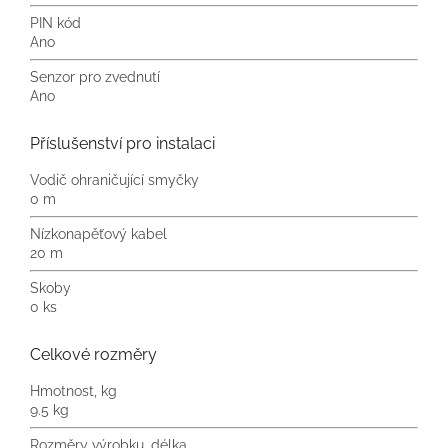
PIN kód
Ano
Senzor pro zvednutí
Ano
Příslušenství pro instalaci
Vodič ohraničující smyčky
0 m
Nízkonapěťový kabel
20 m
Skoby
0 ks
Celkové rozměry
Hmotnost, kg
9.5 kg
Rozměry výrobku, délka