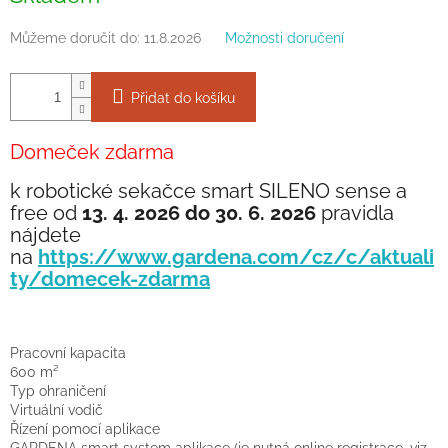
Můžeme doručit do:
11.8.2026
Možnosti doručení
Přidat do košíku
Domeček zdarma
k robotické sekačce smart SILENO sense a
free
od
13. 4. 2026 do 30. 6. 2026
pravidla
nájdete
na
https://www.gardena.com/cz/c/aktuali
ty/domecek-zdarma
Pracovní kapacita
600 m²
Typ ohraničení
Virtuální vodič
Řízení pomocí aplikace