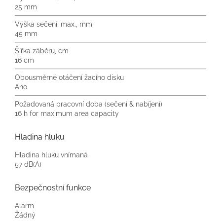
25 mm
Výška sečení, max., mm
45 mm
Šířka záběru, cm
16 cm
Obousměrné otáčení žacího disku
Ano
Požadovaná pracovní doba (sečení & nabíjení)
16 h for maximum area capacity
Hladina hluku
Hladina hluku vnímaná
57 dB(A)
Bezpečnostní funkce
Alarm
Žádný