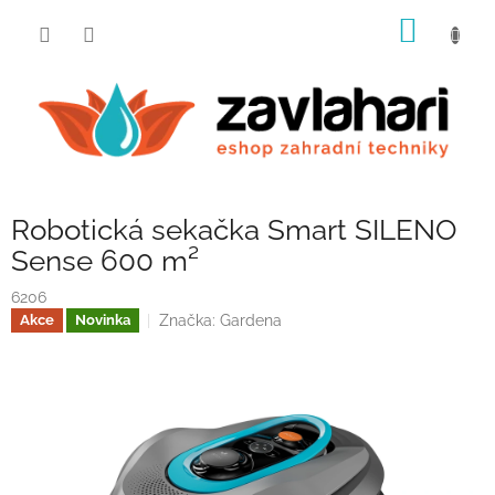
Přejít
NÁKUP
na
obsah
KOŠÍK
Robotická sekačka Smart SILENO
Sense 600 m²
6206
Značka:
Gardena
Akce
Novinka