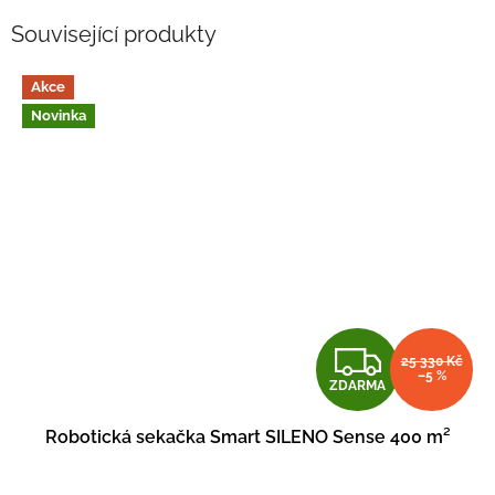
Související produkty
Akce
Novinka
Z
25 330 Kč
–5 %
ZDARMA
D
Robotická sekačka Smart SILENO Sense 400 m²
A