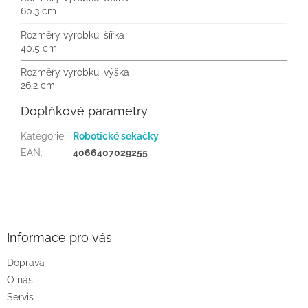
60.3 cm
Rozměry výrobku, šířka
40.5 cm
Rozměry výrobku, výška
26.2 cm
Doplňkové parametry
Kategorie
:
Robotické sekačky
EAN
:
4066407029255
Z
á
p
a
Informace pro vás
t
Doprava
í
O nás
Servis