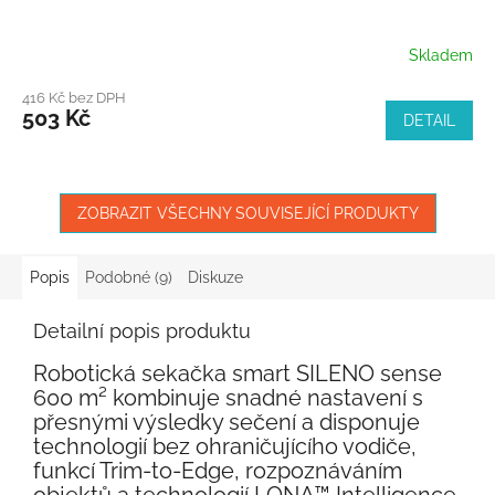
Skladem
416 Kč bez DPH
503 Kč
DETAIL
ZOBRAZIT VŠECHNY SOUVISEJÍCÍ PRODUKTY
Popis
Podobné (9)
Diskuze
Detailní popis produktu
Robotická sekačka smart SILENO sense
600 m² kombinuje snadné nastavení s
přesnými výsledky sečení a disponuje
technologií bez ohraničujícího vodiče,
funkcí Trim-to-Edge, rozpoznáváním
objektů a technologií LONA™ Intelligence.