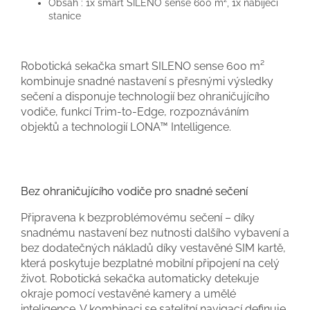
Obsah : 1x smart SILENO sense 600 m², 1x nabíjecí
stanice
Robotická sekačka smart SILENO sense 600 m²
kombinuje snadné nastavení s přesnými výsledky
sečení a disponuje technologií bez ohraničujícího
vodiče, funkcí Trim-to-Edge, rozpoznáváním
objektů a technologií LONA™ Intelligence.
Bez ohraničujícího vodiče pro snadné sečení
Připravena k bezproblémovému sečení – díky
snadnému nastavení bez nutnosti dalšího vybavení a
bez dodatečných nákladů díky vestavěné SIM kartě,
která poskytuje bezplatné mobilní připojení na celý
život. Robotická sekačka automaticky detekuje
okraje pomocí vestavěné kamery a umělé
inteligence. V kombinaci se satelitní navigací definuje