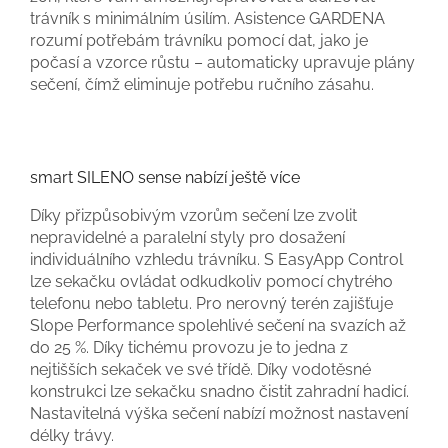
trávník s minimálním úsilím. Asistence GARDENA
rozumí potřebám trávníku pomocí dat, jako je
počasí a vzorce růstu – automaticky upravuje plány
sečení, čímž eliminuje potřebu ručního zásahu.
smart SILENO sense nabízí ještě více
Díky přizpůsobivým vzorům sečení lze zvolit
nepravidelné a paralelní styly pro dosažení
individuálního vzhledu trávníku. S EasyApp Control
lze sekačku ovládat odkudkoliv pomocí chytrého
telefonu nebo tabletu. Pro nerovný terén zajišťuje
Slope Performance spolehlivé sečení na svazích až
do 25 %. Díky tichému provozu je to jedna z
nejtišších sekaček ve své třídě. Díky vodotěsné
konstrukci lze sekačku snadno čistit zahradní hadicí.
Nastavitelná výška sečení nabízí možnost nastavení
délky trávy.