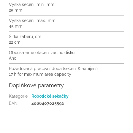
Výška sečení, min., mm
25 mm
Výška sečení, max., mm
45 mm
Šířka záběru, cm
22 cm
Obousměrné otáčení žacího disku
Ano
Požadovaná pracovní doba (sečení & nabíjení)
17 h for maximum area capacity
Doplňkové parametry
Kategorie
:
Robotické sekačky
EAN
:
4066407025592
Z
á