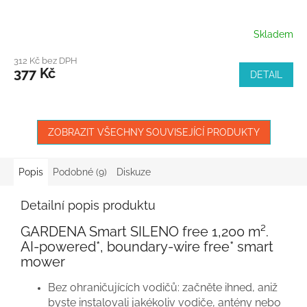
Skladem
312 Kč bez DPH
377 Kč
DETAIL
ZOBRAZIT VŠECHNY SOUVISEJÍCÍ PRODUKTY
Popis
Podobné (9)
Diskuze
Detailní popis produktu
GARDENA Smart SILENO free 1,200 m².
AI-powered*, boundary-wire free* smart
mower
Bez ohraničujících vodičů: začněte ihned, aniž
byste instalovali jakékoliv vodiče, antény nebo