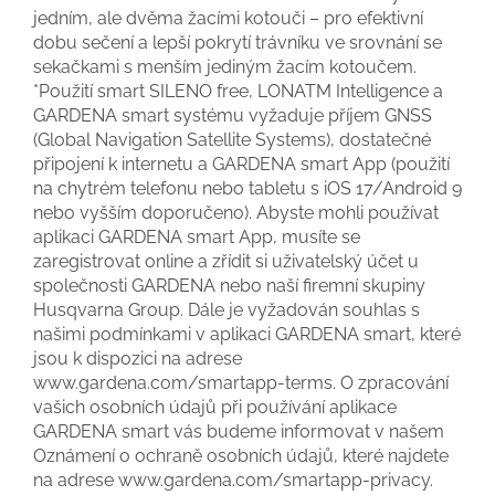
jedním, ale dvěma žacími kotouči – pro efektivní
dobu sečení a lepší pokrytí trávníku ve srovnání se
sekačkami s menším jediným žacím kotoučem.
*Použití smart SILENO free, LONATM Intelligence a
GARDENA smart systému vyžaduje příjem GNSS
(Global Navigation Satellite Systems), dostatečné
připojení k internetu a GARDENA smart App (použití
na chytrém telefonu nebo tabletu s iOS 17/Android 9
nebo vyšším doporučeno). Abyste mohli používat
aplikaci GARDENA smart App, musíte se
zaregistrovat online a zřídit si uživatelský účet u
společnosti GARDENA nebo naší firemní skupiny
Husqvarna Group. Dále je vyžadován souhlas s
našimi podmínkami v aplikaci GARDENA smart, které
jsou k dispozici na adrese
www.gardena.com/smartapp-terms. O zpracování
vašich osobních údajů při používání aplikace
GARDENA smart vás budeme informovat v našem
Oznámení o ochraně osobních údajů, které najdete
na adrese www.gardena.com/smartapp-privacy.