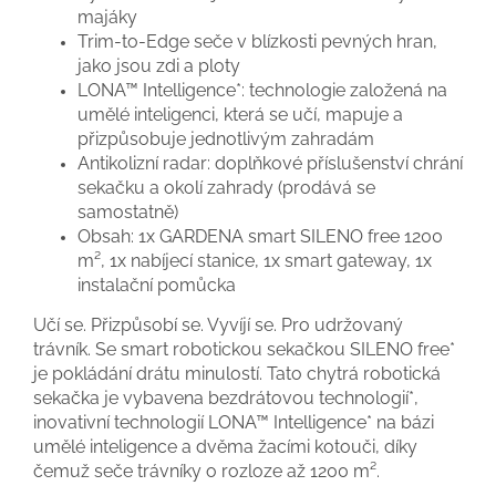
majáky
Trim-to-Edge seče v blízkosti pevných hran,
jako jsou zdi a ploty
LONA™ Intelligence*: technologie založená na
umělé inteligenci, která se učí, mapuje a
přizpůsobuje jednotlivým zahradám
Antikolizní radar: doplňkové příslušenství chrání
sekačku a okolí zahrady (prodává se
samostatně)
Obsah: 1x GARDENA smart SILENO free 1200
m², 1x nabíjecí stanice, 1x smart gateway, 1x
instalační pomůcka
Učí se. Přizpůsobí se. Vyvíjí se. Pro udržovaný
trávník. Se smart robotickou sekačkou SILENO free*
je pokládání drátu minulostí. Tato chytrá robotická
sekačka je vybavena bezdrátovou technologií*,
inovativní technologií LONA™ Intelligence* na bázi
umělé inteligence a dvěma žacími kotouči, díky
čemuž seče trávníky o rozloze až 1200 m².