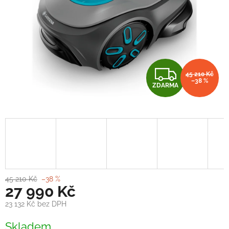
Z
45 210 Kč
–38 %
ZDARMA
D
A
R
M
A
45 210 Kč
–38 %
27 990 Kč
23 132 Kč bez DPH
Měrná
Skladem
cena: