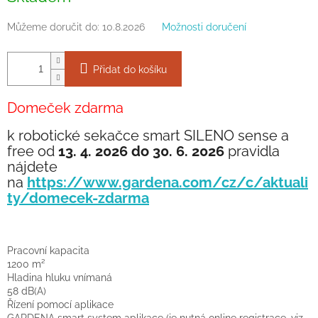
Můžeme doručit do:
10.8.2026
Možnosti doručení
Přidat do košíku
Domeček zdarma
k robotické sekačce smart SILENO sense a
free
od
13. 4. 2026 do 30. 6. 2026
pravidla
nájdete
na
https://www.gardena.com/cz/c/aktuali
ty/domecek-zdarma
Pracovní kapacita
1200 m²
Hladina hluku vnímaná
58 dB(A)
Řízení pomocí aplikace