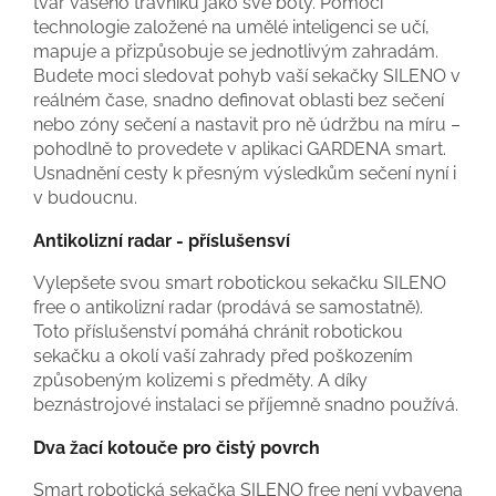
tvar vašeho trávníku jako své boty. Pomocí
technologie založené na umělé inteligenci se učí,
mapuje a přizpůsobuje se jednotlivým zahradám.
Budete moci sledovat pohyb vaší sekačky SILENO v
reálném čase, snadno definovat oblasti bez sečení
nebo zóny sečení a nastavit pro ně údržbu na míru –
pohodlně to provedete v aplikaci GARDENA smart.
Usnadnění cesty k přesným výsledkům sečení nyní i
v budoucnu.
Antikolizní radar - příslušensví
Vylepšete svou smart robotickou sekačku SILENO
free o antikolizní radar (prodává se samostatně).
Toto příslušenství pomáhá chránit robotickou
sekačku a okolí vaší zahrady před poškozením
způsobeným kolizemi s předměty. A díky
beznástrojové instalaci se příjemně snadno používá.
Dva žací kotouče pro čistý povrch
Smart robotická sekačka SILENO free není vybavena