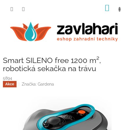
Přejít
NÁKUP
na
obsah
KOŠÍK
Smart SILENO free 1200 m²,
robotická sekačka na trávu
5894
Značka:
Gardena
Akce