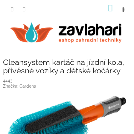
Přejít
NÁKUP
na
obsah
KOŠÍK
Cleansystem kartáč na jízdní kola,
přívěsné vozíky a dětské kočárky
4443
Značka:
Gardena