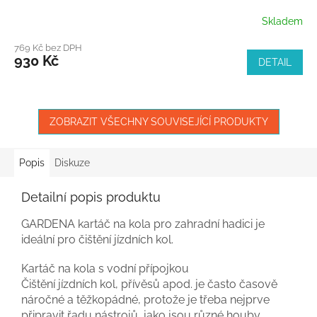
Skladem
769 Kč bez DPH
930 Kč
DETAIL
ZOBRAZIT VŠECHNY SOUVISEJÍCÍ PRODUKTY
Popis
Diskuze
Detailní popis produktu
GARDENA kartáč na kola pro zahradní hadici je
ideální pro čištění jízdních kol.
Kartáč na kola s vodní přípojkou
Čištění jízdních kol, přívěsů apod. je často časově
náročné a těžkopádné, protože je třeba nejprve
připravit řadu nástrojů, jako jsou různé houby,