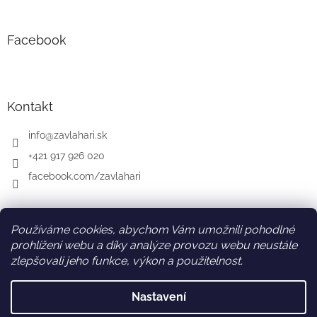
Facebook
Kontakt
info
@
zavlahari.sk
+421 917 926 020
facebook.com/zavlahari
Používáme cookies, abychom Vám umožnili pohodlné
SK
AT
DE
prohlížení webu a díky analýze provozu webu neustále
zlepšovali jeho funkce, výkon a použitelnost.
Nastavení
Vytvořil Shoptet