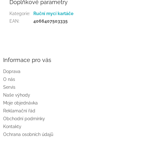
Doplňkové parametry
Kategorie
:
Ruční mycí kartáče
EAN
:
4066407503335
Z
á
p
a
Informace pro vás
t
Doprava
í
O nás
Servis
Naše výhody
Moje objednávka
Reklamační řád
Obchodní podmínky
Kontakty
Ochrana osobních údajů