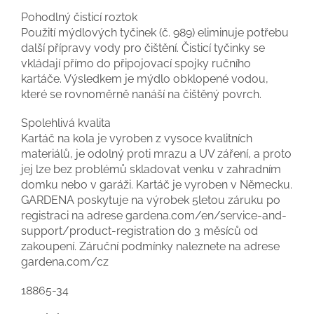
Pohodlný čisticí roztok
Použití mýdlových tyčinek (č. 989) eliminuje potřebu
další přípravy vody pro čištění. Čisticí tyčinky se
vkládají přímo do připojovací spojky ručního
kartáče. Výsledkem je mýdlo obklopené vodou,
které se rovnoměrně nanáší na čištěný povrch.
Spolehlivá kvalita
Kartáč na kola je vyroben z vysoce kvalitních
materiálů, je odolný proti mrazu a UV záření, a proto
jej lze bez problémů skladovat venku v zahradním
domku nebo v garáži. Kartáč je vyroben v Německu.
GARDENA poskytuje na výrobek 5letou záruku po
registraci na adrese gardena.com/en/service-and-
support/product-registration do 3 měsíců od
zakoupení. Záruční podmínky naleznete na adrese
gardena.com/cz
18865-34