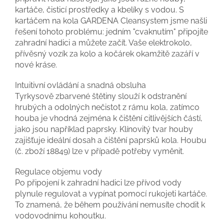
kartáče, čisticí prostředky a kbelíky s vodou. S
kartáčem na kola GARDENA Cleansystem jsme našli
řešení tohoto problému: jedním "cvaknutím" připojíte
zahradní hadici a můžete začít. Vaše elektrokolo,
přívěsný vozík za kolo a kočárek okamžitě zazáří v
nové kráse.
Intuitivní ovládání a snadná obsluha
Tyrkysově zbarvené štětiny slouží k odstranění
hrubých a odolných nečistot z rámu kola, zatímco
houba je vhodná zejména k čištění citlivějších částí,
jako jsou například paprsky. Klínovitý tvar houby
zajišťuje ideální dosah a čištění paprsků kola. Houbu
(č. zboží 18849) lze v případě potřeby vyměnit.
Regulace objemu vody
Po připojení k zahradní hadici lze přívod vody
plynule regulovat a vypínat pomocí rukojeti kartáče.
To znamená, že během používání nemusíte chodit k
vodovodnímu kohoutku.