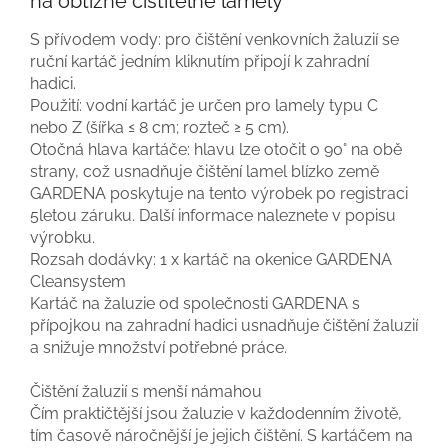
na obtížně čistitelné lamely
S přívodem vody: pro čištění venkovních žaluzií se
ruční kartáč jedním kliknutím připojí k zahradní
hadici.
Použití: vodní kartáč je určen pro lamely typu C
nebo Z (šířka ≤ 8 cm; rozteč ≥ 5 cm).
Otočná hlava kartáče: hlavu lze otočit o 90° na obě
strany, což usnadňuje čištění lamel blízko země
GARDENA poskytuje na tento výrobek po registraci
5letou záruku. Další informace naleznete v popisu
výrobku.
Rozsah dodávky: 1 x kartáč na okenice GARDENA
Cleansystem
Kartáč na žaluzie od společnosti GARDENA s
přípojkou na zahradní hadici usnadňuje čištění žaluzií
a snižuje množství potřebné práce.
Čištění žaluzií s menší námahou
Čím praktičtější jsou žaluzie v každodenním životě,
tím časově náročnější je jejich čištění. S kartáčem na