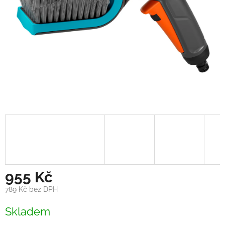
955 Kč
789 Kč bez DPH
Měrná
Skladem
cena: