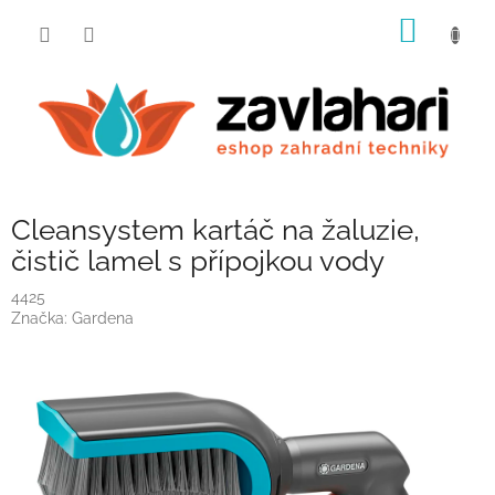
Přejít
NÁKUP
na
obsah
KOŠÍK
Cleansystem kartáč na žaluzie,
čistič lamel s přípojkou vody
4425
Značka:
Gardena