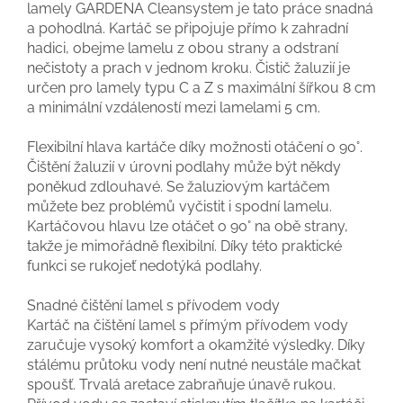
lamely GARDENA Cleansystem je tato práce snadná
a pohodlná. Kartáč se připojuje přímo k zahradní
hadici, obejme lamelu z obou strany a odstraní
nečistoty a prach v jednom kroku. Čistič žaluzií je
určen pro lamely typu C a Z s maximální šířkou 8 cm
a minimální vzdáleností mezi lamelami 5 cm.
Flexibilní hlava kartáče díky možnosti otáčení o 90°.
Čištění žaluzií v úrovni podlahy může být někdy
poněkud zdlouhavé. Se žaluziovým kartáčem
můžete bez problémů vyčistit i spodní lamelu.
Kartáčovou hlavu lze otáčet o 90° na obě strany,
takže je mimořádně flexibilní. Díky této praktické
funkci se rukojeť nedotýká podlahy.
Snadné čištění lamel s přívodem vody
Kartáč na čištění lamel s přímým přívodem vody
zaručuje vysoký komfort a okamžité výsledky. Díky
stálému průtoku vody není nutné neustále mačkat
spoušť. Trvalá aretace zabraňuje únavě rukou.