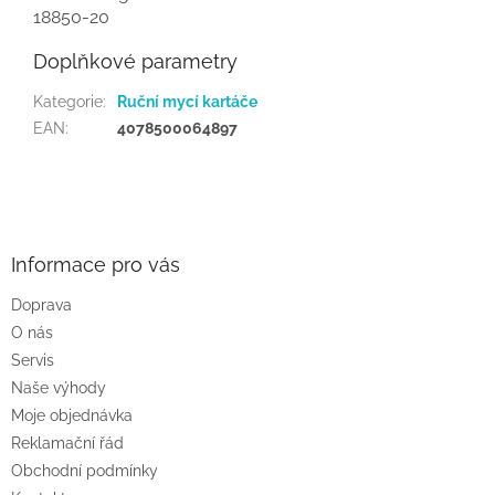
18850-20
Doplňkové parametry
Kategorie
:
Ruční mycí kartáče
EAN
:
4078500064897
Z
á
p
a
Informace pro vás
t
Doprava
í
O nás
Servis
Naše výhody
Moje objednávka
Reklamační řád
Obchodní podmínky