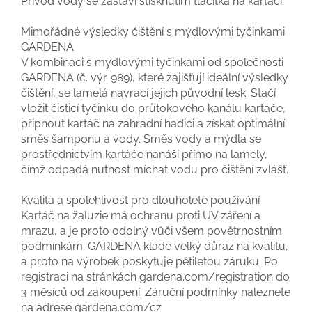
Přívod vody se zastaví stisknutím tlačítka na kartáči.
Mimořádné výsledky čištění s mýdlovými tyčinkami
GARDENA
V kombinaci s mýdlovými tyčinkami od společnosti
GARDENA (č. výr. 989), které zajišťují ideální výsledky
čištění, se lamelá navrací jejich původní lesk. Stačí
vložit čisticí tyčinku do průtokového kanálu kartáče,
připnout kartáč na zahradní hadici a získat optimální
směs šamponu a vody. Směs vody a mýdla se
prostřednictvím kartáče nanáší přímo na lamely,
čímž odpadá nutnost míchat vodu pro čištění zvlášť.
Kvalita a spolehlivost pro dlouholeté používání
Kartáč na žaluzie má ochranu proti UV záření a
mrazu, a je proto odolný vůči všem povětrnostním
podmínkám. GARDENA klade velký důraz na kvalitu,
a proto na výrobek poskytuje pětiletou záruku. Po
registraci na stránkách gardena.com/registration do
3 měsíců od zakoupení. Záruční podmínky naleznete
na adrese gardena.com/cz