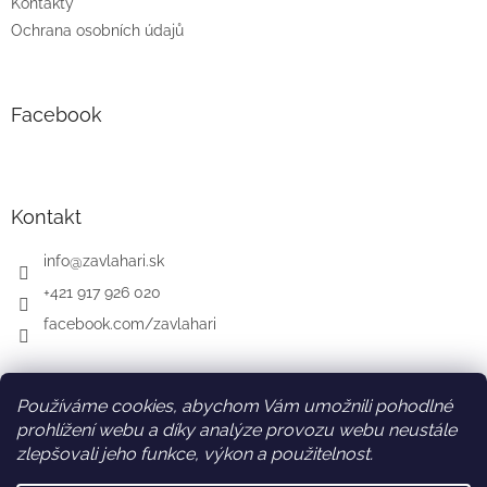
Kontakty
Ochrana osobních údajů
Facebook
Kontakt
info
@
zavlahari.sk
+421 917 926 020
facebook.com/zavlahari
Používáme cookies, abychom Vám umožnili pohodlné
SK
AT
DE
prohlížení webu a díky analýze provozu webu neustále
zlepšovali jeho funkce, výkon a použitelnost.