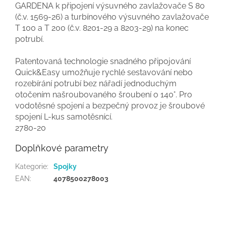
GARDENA k připojení výsuvného zavlažovače S 80
(č.v. 1569-26) a turbínového výsuvného zavlažovače
T 100 a T 200 (č.v. 8201-29 a 8203-29) na konec
potrubí.
Patentovaná technologie snadného připojování
Quick&Easy umožňuje rychlé sestavování nebo
rozebírání potrubí bez nářadí jednoduchým
otočením našroubovaného šroubení o 140°. Pro
vodotěsné spojení a bezpečný provoz je šroubové
spojení L-kus samotěsnící.
2780-20
Doplňkové parametry
Kategorie
:
Spojky
EAN
:
4078500278003
Z
á