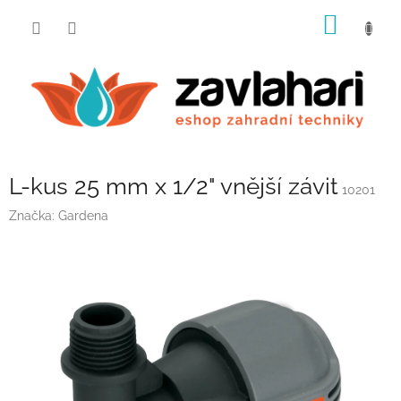
Přejít
NÁKUP
na
obsah
KOŠÍK
L-kus 25 mm x 1/2" vnější závit
10201
Značka:
Gardena