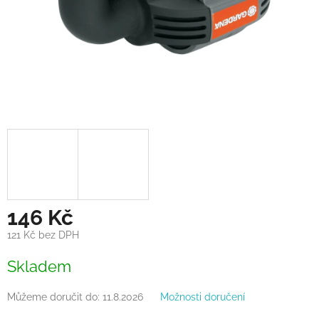
146 Kč
121 Kč bez DPH
Měrná
Skladem
cena:
Můžeme doručit do:
11.8.2026
Možnosti doručení