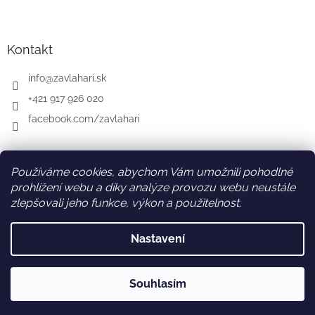
Kontakt
info
@
zavlahari.sk
+421 917 926 020
facebook.com/zavlahari
Používáme cookies, abychom Vám umožnili pohodlné
SK
AT
DE
prohlížení webu a díky analýze provozu webu neustále
zlepšovali jeho funkce, výkon a použitelnost.
Nastavení
Vytvořil Shoptet
Souhlasím
Copyright 2026
zavlahari-eshop.cz
. Všechna práva vyhrazena.