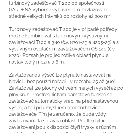
turbínový zadešťovač T 200 od společnosti
GARDENA výborně vybaven pro zavlažování
středně velkých trávníků do rozlohy až 200 m².
Turbínový zadešťovač T 200 je v případě potřeby
možné kombinovat s turbínovými výsuvnými
zavlažovači T100 a 380 (č.v. 8201-29 a 8205-29) a s
výsuvným oscilačním zavlažovačem OS 140 (č.v.
8220). Rozsah je pro jednotlivé oblasti plynule
nastavitelný mezi 5 a 8 m.
Zavlažovanou výseč lze plynule nastavovat na
hlavici - bez použití nářadí - v rozsahu 25 až 360°.
Zavlažovat lze plochy od velmi malých výsečí až po
plný kruh. Prostřednictvím paměťové funkce se
zavlažovač automaticky vrací na přednastavenou
výseč, a to i při úmyslném otočení hlavice
zavlažovače. Tím je zaručeno, že bude vždy
zavlažována ta správná oblast. Pro flexibilní
zavlažování jsou k dispozici čtyři trysky s různým