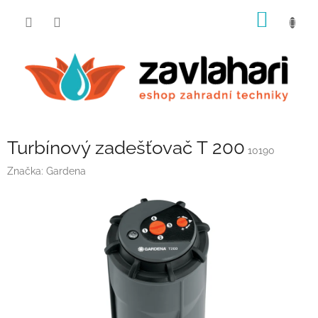
Přejít
NÁKUP
na
obsah
KOŠÍK
Turbínový zadešťovač T 200
10190
Značka:
Gardena