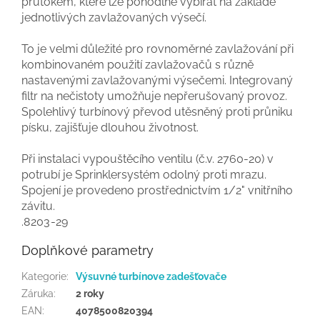
průtokem, které lze pohodlně vybírat na základě
jednotlivých zavlažovaných výsečí.
To je velmi důležité pro rovnoměrné zavlažování při
kombinovaném použití zavlažovačů s různě
nastavenými zavlažovanými výsečemi. Integrovaný
filtr na nečistoty umožňuje nepřerušovaný provoz.
Spolehlivý turbínový převod utěsněný proti průniku
písku, zajišťuje dlouhou životnost.
Při instalaci vypouštěcího ventilu (č.v. 2760-20) v
potrubí je Sprinklersystém odolný proti mrazu.
Spojení je provedeno prostřednictvím 1/2" vnitřního
závitu.
.8203-29
Doplňkové parametry
Kategorie
:
Výsuvné turbínove zadešťovače
Záruka
:
2 roky
EAN
:
4078500820394