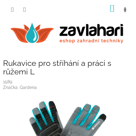
Přejít
NÁKUP
na
obsah
KOŠÍK
Rukavice pro stříhání a práci s
růžemi L
1589
Značka:
Gardena