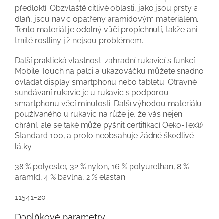
předloktí. Obzvláště citlivé oblasti, jako jsou prsty a
dlaň, jsou navíc opatřeny aramidovým materiálem.
Tento materiál je odolný vůči propíchnutí, takže ani
trnité rostliny již nejsou problémem.
Další praktická vlastnost: zahradní rukavicí s funkcí
Mobile Touch na palci a ukazováčku můžete snadno
ovládat display smartphonu nebo tabletu. Otravné
sundávání rukavic je u rukavic s podporou
smartphonu věcí minulosti. Další výhodou materiálu
používaného u rukavic na růže je, že vás nejen
chrání, ale se také může pyšnit certifikací Oeko-Tex®
Standard 100, a proto neobsahuje žádné škodlivé
látky.
38 % polyester, 32 % nylon, 16 % polyurethan, 8 %
aramid, 4 % bavlna, 2 % elastan
11541-20
Doplňkové parametry