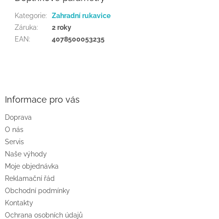
Kategorie
:
Zahradní rukavice
Záruka
:
2 roky
EAN
:
4078500053235
Z
á
p
a
Informace pro vás
t
Doprava
í
O nás
Servis
Naše výhody
Moje objednávka
Reklamační řád
Obchodní podmínky
Kontakty
Ochrana osobních údajů