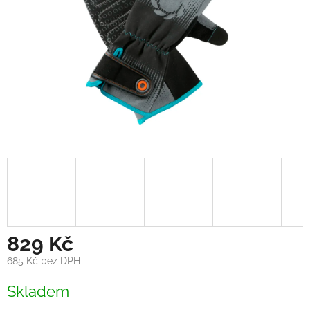
829 Kč
685 Kč bez DPH
Měrná
Skladem
cena: