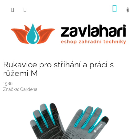
Přejít
NÁKUP
na
obsah
KOŠÍK
Rukavice pro stříhání a práci s
růžemi M
1586
Značka:
Gardena