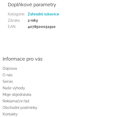
Doplňkové parametry
Kategorie
:
Zahradní rukavice
Záruka
:
2 roky
EAN
:
4078500051910
Z
á
p
a
Informace pro vás
t
Doprava
í
O nás
Servis
Naše výhody
Moje objednávka
Reklamační řád
Obchodní podmínky
Kontakty