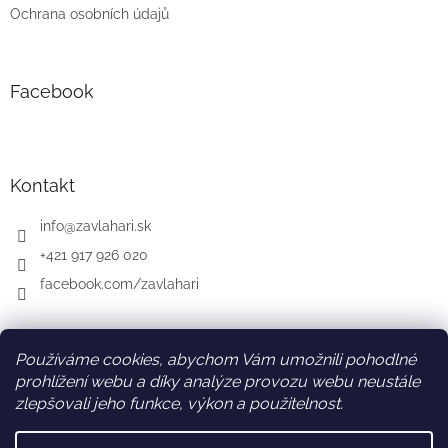
Ochrana osobních údajů
Facebook
Kontakt
info
@
zavlahari.sk
+421 917 926 020
facebook.com/zavlahari
Používáme cookies, abychom Vám umožnili pohodlné
SK
AT
DE
prohlížení webu a díky analýze provozu webu neustále
zlepšovali jeho funkce, výkon a použitelnost.