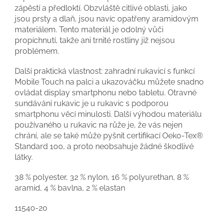
zápěstí a předloktí. Obzvláště citlivé oblasti, jako
jsou prsty a dlaň, jsou navíc opatřeny aramidovým
materiálem. Tento materiál je odolný vůči
propíchnutí, takže ani trnité rostliny již nejsou
problémem.
Další praktická vlastnost: zahradní rukavicí s funkcí
Mobile Touch na palci a ukazováčku můžete snadno
ovládat display smartphonu nebo tabletu. Otravné
sundávání rukavic je u rukavic s podporou
smartphonu věcí minulosti. Další výhodou materiálu
používaného u rukavic na růže je, že vás nejen
chrání, ale se také může pyšnit certifikací Oeko-Tex®
Standard 100, a proto neobsahuje žádné škodlivé
látky.
38 % polyester, 32 % nylon, 16 % polyurethan, 8 %
aramid, 4 % bavlna, 2 % elastan
11540-20