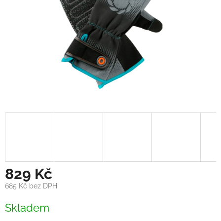
829 Kč
685 Kč bez DPH
Měrná
Skladem
cena: