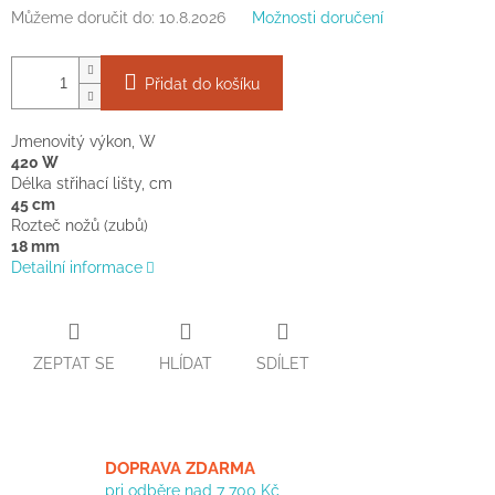
Můžeme doručit do:
10.8.2026
Možnosti doručení
Přidat do košíku
Jmenovitý výkon, W
420 W
Délka střihací lišty, cm
45 cm
Rozteč nožů (zubů)
18 mm
Detailní informace
ZEPTAT SE
HLÍDAT
SDÍLET
DOPRAVA ZDARMA
pri odběre nad 7 700 Kč