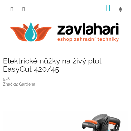
Přejít
NÁKUP
na
obsah
KOŠÍK
Elektrické nůžky na živý plot
EasyCut 420/45
578
Značka:
Gardena