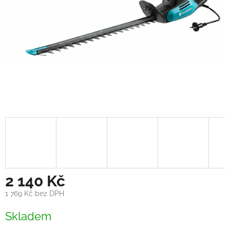
2 140 Kč
1 769 Kč bez DPH
Měrná
Skladem
cena: