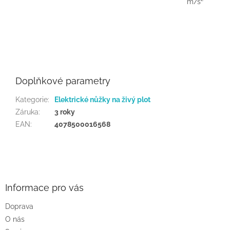
m/s²
Doplňkové parametry
Kategorie
:
Elektrické nůžky na živý plot
Záruka
:
3 roky
EAN
:
4078500016568
Z
á
p
a
Informace pro vás
t
Doprava
í
O nás