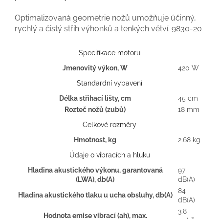
Optimalizovaná geometrie nožů umožňuje účinný,
rychlý a čistý střih výhonků a tenkých větví. 9830-20
Specifikace motoru
Jmenovitý výkon, W
420 W
Standardní vybavení
Délka střihací lišty, cm
45 cm
Rozteč nožů (zubů)
18 mm
Celkové rozměry
Hmotnost, kg
2.68 kg
Údaje o vibracích a hluku
Hladina akustického výkonu, garantovaná
97
(LWA), db(A)
dB(A)
84
Hladina akustického tlaku u ucha obsluhy, db(A)
dB(A)
3.8
Hodnota emise vibrací (ah), max.