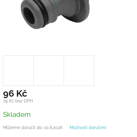
96 Kč
79 Kč bez DPH
Měrná
Skladem
cena:
Můžeme doručit do:
10.8.2026
Možnosti doručení