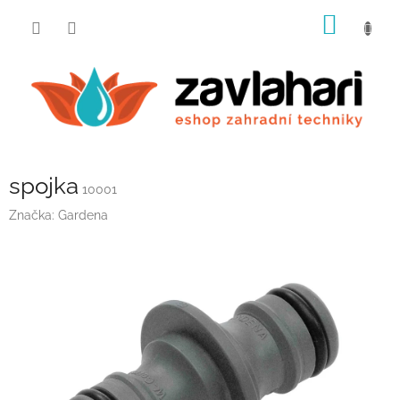
Přejít
NÁKUP
na
obsah
KOŠÍK
spojka
10001
Značka:
Gardena