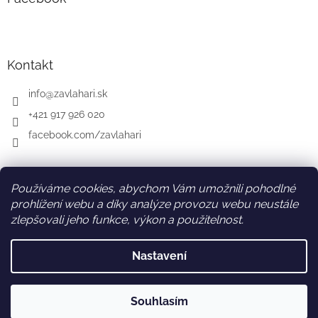
Kontakt
info
@
zavlahari.sk
+421 917 926 020
facebook.com/zavlahari
Používáme cookies, abychom Vám umožnili pohodlné
SK
AT
DE
prohlížení webu a díky analýze provozu webu neustále
zlepšovali jeho funkce, výkon a použitelnost.
Nastavení
Vytvořil Shoptet
Souhlasím
Copyright 2026
zavlahari-eshop.cz
. Všechna práva vyhrazena.