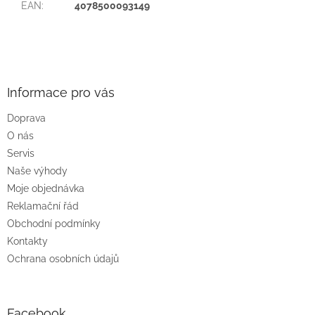
EAN
:
4078500093149
Z
á
p
a
Informace pro vás
t
Doprava
í
O nás
Servis
Naše výhody
Moje objednávka
Reklamační řád
Obchodní podmínky
Kontakty
Ochrana osobních údajů
Facebook