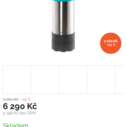
7 160 Kč
–12 %
7 160 Kč
–12 %
6 290 Kč
5 198 Kč bez DPH
Měrná
Skladem
cena: