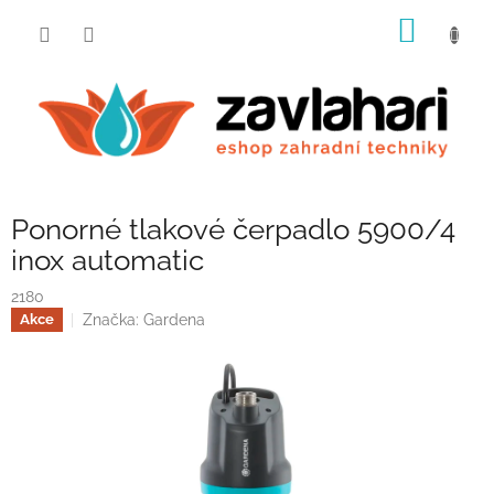
Přejít
NÁKUP
na
obsah
KOŠÍK
Ponorné tlakové čerpadlo 5900/4
inox automatic
2180
Značka:
Gardena
Akce