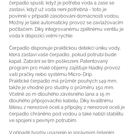
čerpadlo spustí, když je potřeba voda a zase se
zastaví, když už voda není potřebná - toto je
povinné v případě zásobování domácnosti vodou.
Možný je také automatický provoz se zavlažovacím
počítačem. Díky integrovanému zpětnému ventilu je
voda k dispozici velmi rychle.
Čerpadlo disponuje praktickou detekcí úniku vody,
která zastaví vaše čerpadlo, pokud potrubí bude
kapat. Zabrání se tím poškození. Patentovaný
program pro malé objemy zajišťuje hladký provoz
vaší pračky nebo systému Micro-Drip.
Praktické čerpadlo má průměr pouhých 149 mm,
takže je vhodné pro studny o průměru 150 mm.
Včetně 20 m dlouhého závěsného lana a 15 m
dlouhého připojovacího kabelu. Díky kvalitnímu
tělesu z nerezové oceli a přípojky z nerezové oceli je
čerpadlo chráněno pod vodou a také nabízí stabilitu
ve spojení s pevným potrubím.
V případě tvorby usazenin je správným řešením