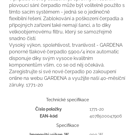
plovoucí sání: čerpadlo může být volitelně použito s
tímto sacím systémem - jedná se o jedinečně
flexibilní řešení. Zablokování a poškození čerpadla a
přípojných zařízení také nemají šanci, a to díky
velkoobjemovému filtru, který se samozřejmě
snadno čistí.
Vysoký výkon, spolehlivost, trvanlivost - GARDENA
ponorné tlakové čerpadlo 5900/4 inox automatic
disponuje díky svým vysoce kvalitním
komponentům vším, co se od něj očekává.
Zaregistrujte si své nové čerpadlo po zakoupení
online na webu GARDENA a využijte naší 40-měsíční
záruky. 1771-20
Technické specifikace
Číslo položky
1771-20
EAN-kód
4078500047906
Specifikace
Jmenovitý výkon, W
900 W