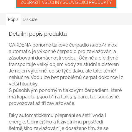
ZOBRAZIT VŠECHNY SOUVISEJÍCÍ PRODUKTY
Popis
Diskuze
Detailní popis produktu
GARDENA ponorné tlakové čerpadlo 5900/4 inox
automatic je výkonné čerpadlo pro zavlažování a
zásobování domácnosti vodou. Účinně a efektivně
transportuje velký objem vody ze studní a cisteren.
Je nejen výkonné, co se týče tlaku, ale také téměř
nehlučné. Vodu lze bez problémů čerpat dokonce i z
větší hloubky.
S působivým ponorným tlakovým čerpadlem, které
má kapacitu 5900 l/h a tlak 3,5 baru, lze současně
provozovat až tři zavlažovače.
Díky automatickému přepínání se šetří voda i
energie. Účinnějšího a k životnímu prostředí
šetrnějšího zavlažování je dosaženo tím, že se