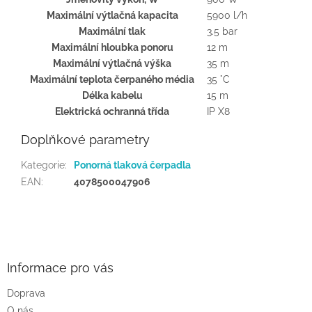
Maximální výtlačná kapacita
5900 l/h
Maximální tlak
3.5 bar
Maximální hloubka ponoru
12 m
Maximální výtlačná výška
35 m
Maximální teplota čerpaného média
35 °C
Délka kabelu
15 m
Elektrická ochranná třída
IP X8
Doplňkové parametry
Kategorie
:
Ponorná tlaková čerpadla
EAN
:
4078500047906
Z
á
p
a
Informace pro vás
t
Doprava
í
O nás