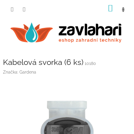
Přejít
NÁKUP
na
obsah
KOŠÍK
Kabelová svorka (6 ks)
10180
Značka:
Gardena