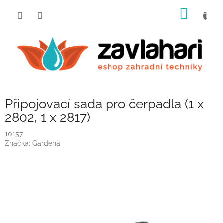
Přejít
NÁKUP
na
obsah
KOŠÍK
Připojovací sada pro čerpadla (1 x
2802, 1 x 2817)
10157
Značka:
Gardena