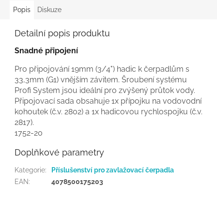
Popis
Diskuze
Detailní popis produktu
Snadné připojení
Pro připojování 19mm (3/4") hadic k čerpadlům s
33,3mm (G1) vnějším závitem. Šroubení systému
Profi System jsou ideální pro zvýšený průtok vody.
Připojovací sada obsahuje 1x přípojku na vodovodní
kohoutek (č.v. 2802) a 1x hadicovou rychlospojku (č.v.
2817).
1752-20
Doplňkové parametry
Kategorie
:
Příslušenství pro zavlažovací čerpadla
EAN
:
4078500175203
Z