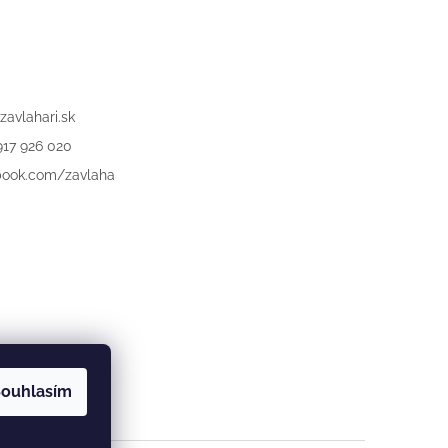
zavlahari.sk
917 926 020
book.com/zavlaha
ouhlasím