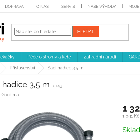
DOPRAVA
O NÁS
SERVIS
NAŠE VÝHODY
MOJE
HLEDAT
sekačky
Péče o stromy a keře
Zahradní nářadí
GARD
Příslušenství
Sací hadice 3,5 m
 hadice 3,5 m
10143
:
Gardena
1 3
1 091 K
Měrná
Skla
cena: