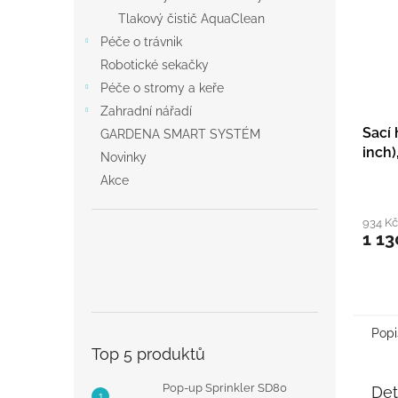
Tlakový čistič AquaClean
Péče o trávnik
Robotické sekačky
Péče o stromy a keře
Zahradní nářadí
Sací
GARDENA SMART SYSTÉM
inch)
Novinky
sací 
Akce
934 K
1 13
Popi
Top 5 produktů
Pop-up Sprinkler SD80
Det