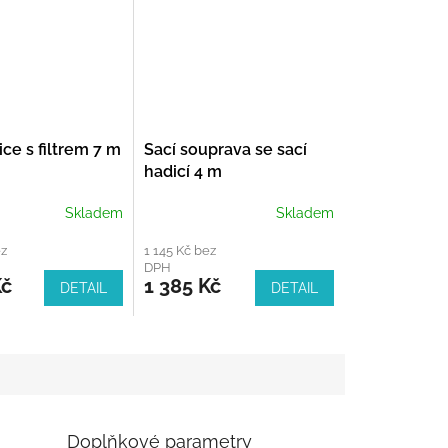
ice s filtrem 7 m
Sací souprava se sací
hadicí 4 m
Skladem
Skladem
ez
1 145 Kč bez
DPH
Kč
1 385 Kč
DETAIL
DETAIL
Doplňkové parametry