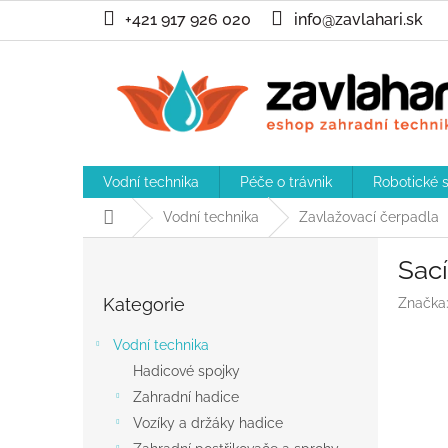
Přejít
+421 917 926 020
info@zavlahari.sk
na
obsah
Vodní technika
Péče o trávnik
Robotické 
Domů
Vodní technika
Zavlažovací čerpadla
P
Sací
o
Přeskočit
s
Kategorie
Značka
kategorie
t
r
Vodní technika
a
Hadicové spojky
n
Zahradní hadice
n
í
Vozíky a držáky hadice
p