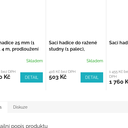
 hadice 25 mm (1
Sací hadice do ražené
Sací had
, 4 m, prodloužení
studny (1 palec),
hadice
přípojka pro čerpadlo, s
Skladem
Skladem
hadicovou svorkou 0,5
m
č bez DPH
416 Kč bez DPH
1 455 Kč b
0 Kč
503 Kč
DPH
DETAIL
DETAIL
1 760 
s
Diskuze
ailní popis produktu