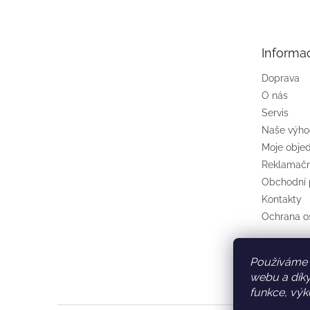
p
a
t
Informa
í
Doprava
O nás
Servis
Naše výh
Moje obje
Reklamačn
Obchodní
Kontakty
Ochrana o
Používáme 
webu a díky
funkce, výk