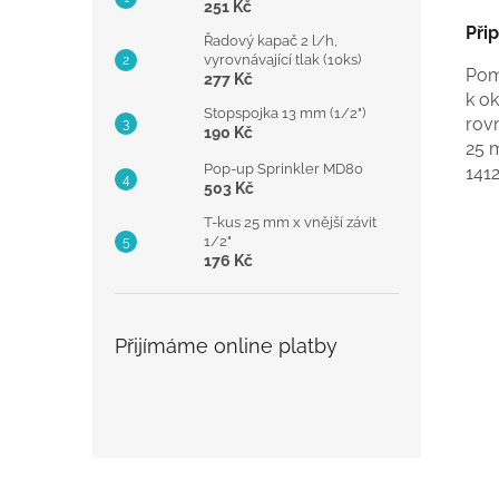
251 Kč
Při
Řadový kapač 2 l/h,
vyrovnávající tlak (10ks)
Pomo
277 Kč
k ok
Stopspojka 13 mm (1/2")
rovn
190 Kč
25 m
Pop-up Sprinkler MD80
141
503 Kč
T-kus 25 mm x vnější závit
1/2"
176 Kč
Přijímáme online platby
Z
á