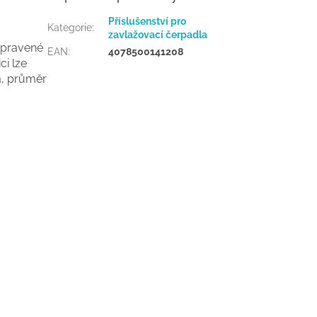
Příslušenství pro
Kategorie
:
zavlažovací čerpadla
řipravené
EAN
:
4078500141208
ci lze
 m, průměr