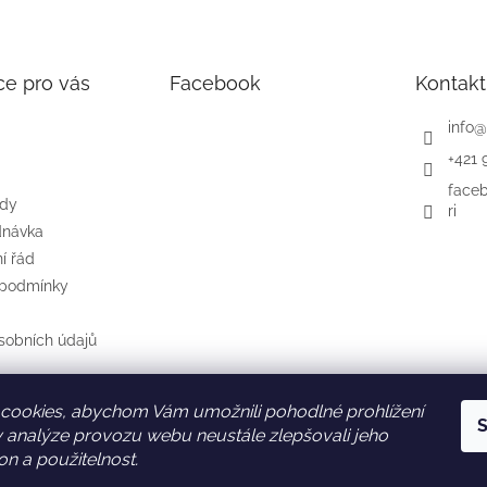
ce pro vás
Facebook
Kontakt
info
@
+421 
face
ody
ri
dnávka
í řád
 podmínky
sobních údajů
cookies, abychom Vám umožnili pohodlné prohlížení
S
SK
AT
DE
 analýze provozu webu neustále zlepšovali jeho
on a použitelnost.