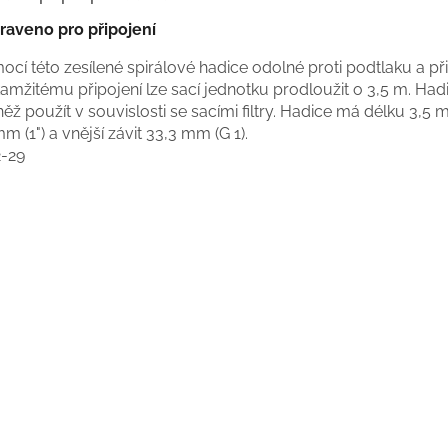
praveno pro připojení
cí této zesílené spirálové hadice odolné proti podtlaku a p
amžitému připojení lze sací jednotku prodloužit o 3,5 m. Hadi
ěž použít v souvislosti se sacími filtry. Hadice má délku 3,5
m (1") a vnější závit 33,3 mm (G 1).
2-29