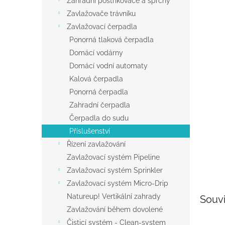
Zahradní postřikovače a sprchy
a
Zavlažovače trávníku
n
Zavlažovací čerpadla
e
Ponorná tlaková čerpadla
l
Domácí vodárny
Domácí vodní automaty
Kalová čerpadla
Ponorná čerpadla
Zahradní čerpadla
Čerpadla do sudu
Příslušenství
Řízení zavlažování
Zavlažovací systém Pipeline
Zavlažovací systém Sprinkler
Zavlažovací systém Micro-Drip
Natureup! Vertikální zahrady
Souvi
Zavlažování během dovolené
Čisticí systém - Clean-system