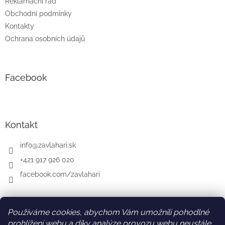
Reklamační řád
Obchodní podmínky
Kontakty
Ochrana osobních údajů
Facebook
Kontakt
info
@
zavlahari.sk
+421 917 926 020
facebook.com/zavlahari
Používáme cookies, abychom Vám umožnili pohodlné
SK
AT
DE
prohlížení webu a díky analýze provozu webu neustále