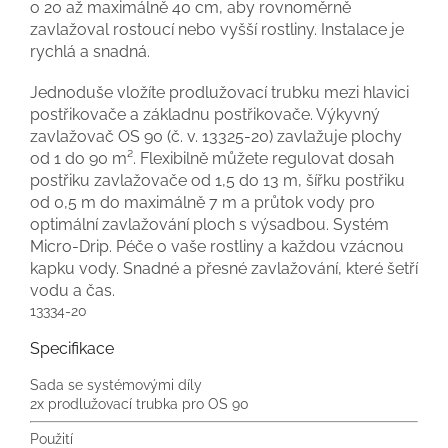
o 20 až maximálně 40 cm, aby rovnoměrně
zavlažoval rostoucí nebo vyšší rostliny. Instalace je
rychlá a snadná.
Jednoduše vložíte prodlužovací trubku mezi hlavici
postřikovače a základnu postřikovače. Výkyvný
zavlažovač OS 90 (č. v. 13325-20) zavlažuje plochy
od 1 do 90 m². Flexibilně můžete regulovat dosah
postřiku zavlažovače od 1,5 do 13 m, šířku postřiku
od 0,5 m do maximálně 7 m a průtok vody pro
optimální zavlažování ploch s výsadbou. Systém
Micro-Drip. Péče o vaše rostliny a každou vzácnou
kapku vody. Snadné a přesné zavlažování, které šetří
vodu a čas.
13334-20
Specifikace
Sada se systémovými díly
2x prodlužovací trubka pro OS 90
Použití