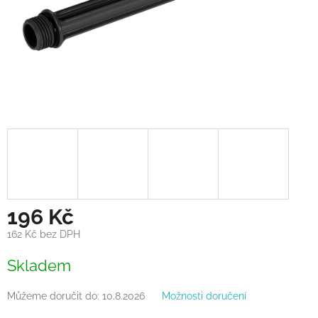
196 Kč
162 Kč bez DPH
Měrná
Skladem
cena:
Můžeme doručit do:
10.8.2026
Možnosti doručení