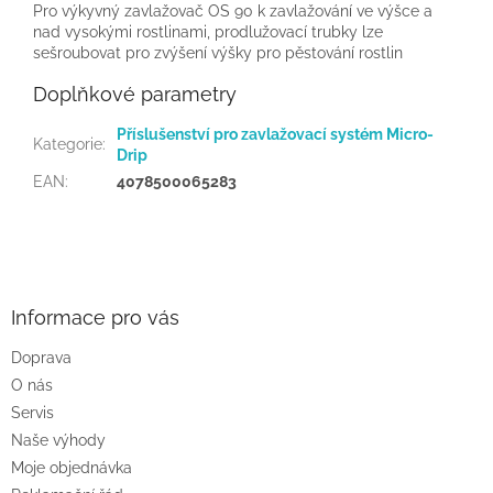
Pro výkyvný zavlažovač OS 90 k zavlažování ve výšce a
nad vysokými rostlinami, prodlužovací trubky lze
sešroubovat pro zvýšení výšky pro pěstování rostlin
Doplňkové parametry
Příslušenství pro zavlažovací systém Micro-
Kategorie
:
Drip
EAN
:
4078500065283
Z
á
p
a
Informace pro vás
t
Doprava
í
O nás
Servis
Naše výhody
Moje objednávka