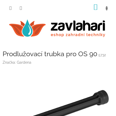
Přejít
NÁKUP
na
obsah
KOŠÍK
Prodlužovací trubka pro OS 90
5732
Značka:
Gardena