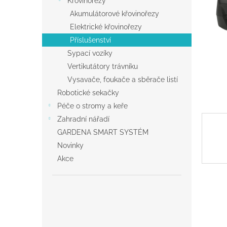
Křovinořezy
a
Akumulátorové křovinořezy
n
Elektrické křovinořezy
e
Příslušenství
l
Sypací vozíky
Vertikutátory trávníku
Vysavače, foukače a sběrače listí
Robotické sekačky
Péče o stromy a keře
Zahradní nářadí
GARDENA SMART SYSTÉM
Novinky
Akce