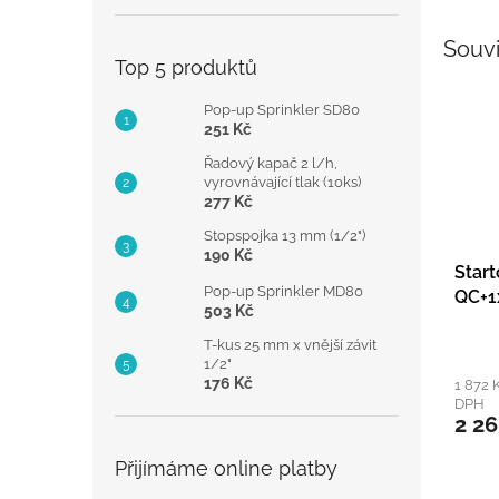
Souvi
Top 5 produktů
Pop-up Sprinkler SD80
251 Kč
Řadový kapač 2 l/h,
vyrovnávající tlak (10ks)
277 Kč
Stopspojka 13 mm (1/2")
190 Kč
Start
Pop-up Sprinkler MD80
QC+1
503 Kč
T-kus 25 mm x vnější závit
1/2"
176 Kč
1 872 
DPH
2 26
Přijímáme online platby