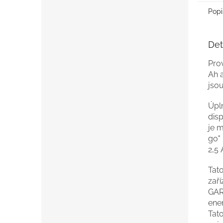
Popi
Det
Pro
Ah 
jsou
Úpln
disp
je m
go" 
2,5 
Tat
zař
GAR
ener
Tat