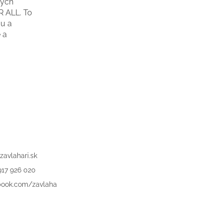
ných
R ALL. To
ou a
 a
zavlahari.sk
917 926 020
book.com/zavlaha