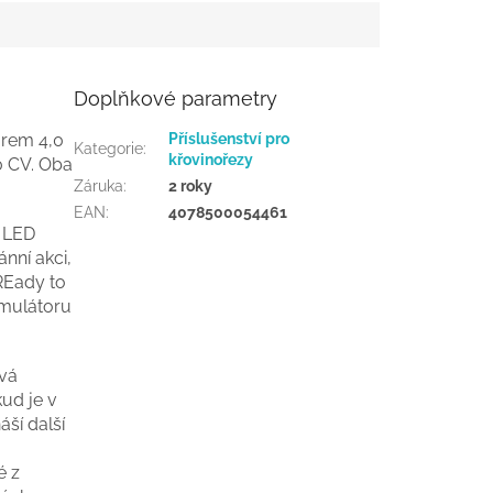
Doplňkové parametry
orem 4,0
Příslušenství pro
Kategorie
:
křovinořezy
0 CV. Oba
Záruka
:
2 roky
EAN
:
4078500054461
e LED
ánní akci,
"REady to
umulátoru
ová
ud je v
ší další
é z