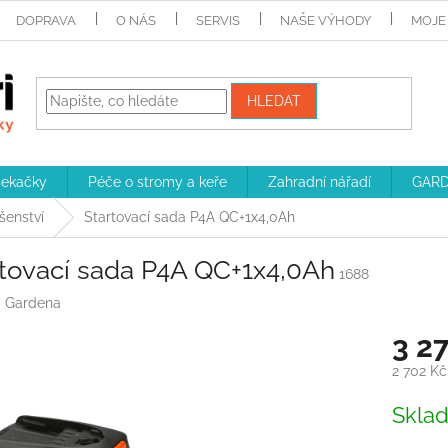
DOPRAVA
O NÁS
SERVIS
NAŠE VÝHODY
MOJE
HLEDAT
sekačky
Péče o stromy a keře
Zahradní nářadí
GARD
ušenství
Startovací sada P4A QC+1x4,0Ah
rtovací sada P4A QC+1x4,0Ah
1688
:
Gardena
3 2
2 702 K
Měrná
Skla
cena: