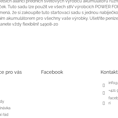
větších aliancí předních světových výrobců akumulátorů růz
ček. Tuto sadu lze použít ve všech 18V výrobcích POWER FO
ená, že si zakoupíte tuto startovací sadu s jednou nabíječk
ním akumulátorem pro všechny vaše výrobky. Ušetříte peníze
anete vždy flexibilní! 14908-20
ce pro vás
Facebook
Kontakt
info
@
+421 
face
ody
ri
dnávka
í řád