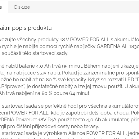
s
Diskuze
ailní popis produktu
vozujte všechny produkty 18 V POWER FOR ALL s akumulát
a rychle je nabijte pomocí rychlé nabíječky GARDENA AL 183
 součástí této startovací sady.
é nabití baterie 4,0 Ah trvá 95 minut. Během nabíjení ukazuj
lej na nabíječce stav nabití. Pokud je zařízení nutné pro spont
ožné ho nabít až na 80 % své kapacity. Když se rozsvítí LED 
„Připraven“, je dostatečně nabitý a lze jej znovu použít. U ak
Ah trvá nabíjení na 80 % pouze 64 minut.
o startovací sada se perfektně hodí pro všechna akumulátor
ízení POWER FOR ALL, kde je zapotřebí delší doba chodu. Pok
DENA PowerJet 18V P4A použit tento 4,0 Ah akumulátor, přiná
gii pro čištění příjezdové cesty nebo terasy.
o startovací sada je výrobkem Aliance POWER FOR ALL, jedn