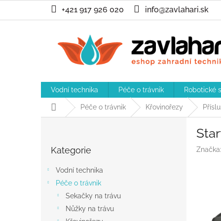
Přejít
+421 917 926 020
info@zavlahari.sk
na
obsah
Vodní technika
Péče o trávnik
Robotické 
Domů
Péče o trávnik
Křovinořezy
Přísl
P
Sta
o
Přeskočit
s
Kategorie
Značka
kategorie
t
r
Vodní technika
a
Péče o trávnik
n
Sekačky na trávu
n
í
Nůžky na trávu
p