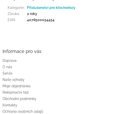
Kategorie
:
Příslušenství pro křovinořezy
Záruka
:
2 roky
EAN
:
4078500054454
Z
á
p
a
Informace pro vás
t
Doprava
í
O nás
Servis
Naše výhody
Moje objednávka
Reklamační řád
Obchodní podmínky
Kontakty
Ochrana osobních údajů