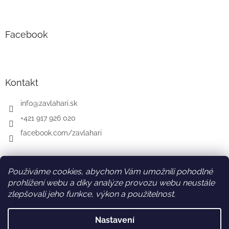
Facebook
Kontakt
info
@
zavlahari.sk
+421 917 926 020
facebook.com/zavlahari
Používáme cookies, abychom Vám umožnili pohodlné
SK
AT
DE
prohlížení webu a díky analýze provozu webu neustále
zlepšovali jeho funkce, výkon a použitelnost.
Nastavení
Vytvořil Shoptet