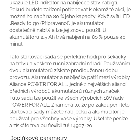
ukazuje LED indikátor na nabíječce stav nabigtí.
Pokud budete zařízení potřebovat k okamžité akci, je
možné ho nabít na 80 % jeho kapacity. Když svítí LED
„Ready to go (Připraveno)“, je akumulátor
dostatečně nabitý a lze jej znovu použít. U
akumulátoru 2,5 Ah trvá nabíjení na 80 % pouze 40
minut.
Tato startovací sada se perfektně hodí pro sekačky
na trávu a veškeré ruční zahradní nářadí. Používáním
dvou akumulátorů získáte prodlouženou dobu
provozu. Akumulátor a nabíječka patří mezi výrobky
Aliance POWER FOR ALL, jedné z největších aliancí
předních výrobců akumulátorů různých značek.
Tuto sadu lze použít ve všech výrobcích 18V řady
POWER FOR ALL. Znamená to, že po zakoupení této
startovací sady můžete nabíječku a akumulátor je
používat pro všechny vaše výrobky. Ušetříte peníze
a získáte trvalou flexibilitu! 14907-20
Doplňkové parametry