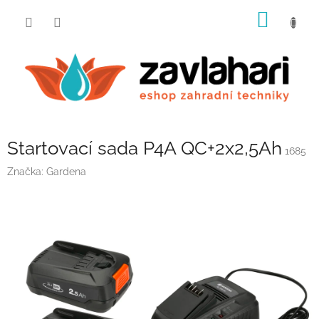
Přejít
NÁKUP
na
obsah
KOŠÍK
Startovací sada P4A QC+2x2,5Ah
1685
Značka:
Gardena