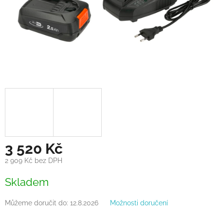
3 520 Kč
2 909 Kč bez DPH
Měrná
Skladem
cena:
Můžeme doručit do:
12.8.2026
Možnosti doručení