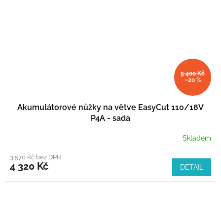
5 400 Kč
–20 %
Akumulátorové nůžky na větve EasyCut 110/18V
P4A - sada
Skladem
3 570 Kč bez DPH
4 320 Kč
DETAIL