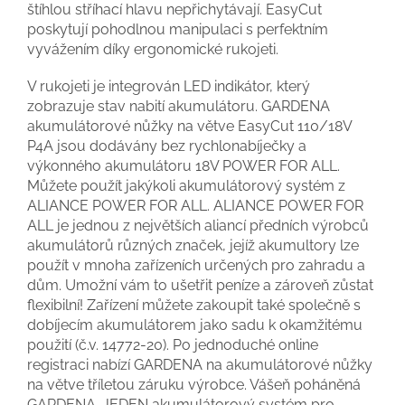
štíhlou stříhací hlavu nepřichytávají. EasyCut
poskytují pohodlnou manipulaci s perfektním
vyvážením díky ergonomické rukojeti.
V rukojeti je integrován LED indikátor, který
zobrazuje stav nabití akumulátoru. GARDENA
akumulátorové nůžky na větve EasyCut 110/18V
P4A jsou dodávány bez rychlonabíječky a
výkonného akumulátoru 18V POWER FOR ALL.
Můžete použít jakýkoli akumulátorový systém z
ALIANCE POWER FOR ALL. ALIANCE POWER FOR
ALL je jednou z největších aliancí předních výrobců
akumulátorů různých značek, jejíž akumultory lze
použít v mnoha zařízeních určených pro zahradu a
dům. Umožní vám to ušetřit peníze a zároveň zůstat
flexibilní! Zařízení můžete zakoupit také společně s
dobíjecím akumulátorem jako sadu k okamžitému
použití (č.v. 14772-20). Po jednoduché online
registraci nabízí GARDENA na akumulátorové nůžky
na větve tříletou záruku výrobce. Vášeň poháněná
GARDENA. JEDEN akumulátorový systém pro