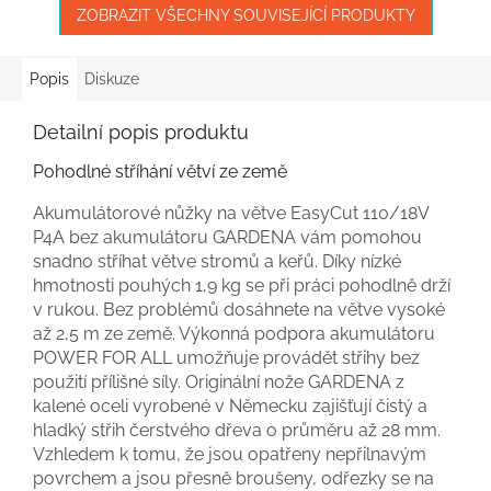
ZOBRAZIT VŠECHNY SOUVISEJÍCÍ PRODUKTY
Popis
Diskuze
Detailní popis produktu
Pohodlné stříhání větví ze země
Akumulátorové nůžky na větve EasyCut 110/18V
P4A bez akumulátoru GARDENA vám pomohou
snadno stříhat větve stromů a keřů. Díky nízké
hmotnosti pouhých 1,9 kg se při práci pohodlně drží
v rukou. Bez problémů dosáhnete na větve vysoké
až 2,5 m ze země. Výkonná podpora akumulátoru
POWER FOR ALL umožňuje provádět střihy bez
použití přílišné síly. Originální nože GARDENA z
kalené oceli vyrobené v Německu zajišťují čistý a
hladký střih čerstvého dřeva o průměru až 28 mm.
Vzhledem k tomu, že jsou opatřeny nepřilnavým
povrchem a jsou přesně broušeny, odřezky se na