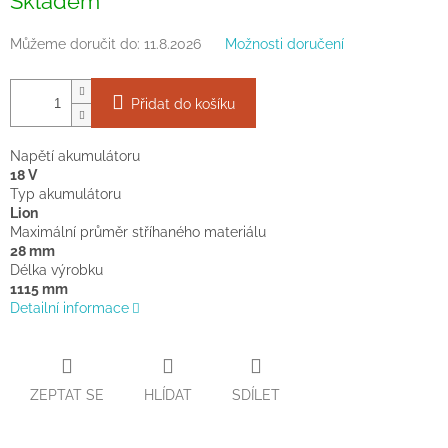
Skladem
cena:
Můžeme doručit do:
11.8.2026
Možnosti doručení
Přidat do košíku
Napětí akumulátoru
18 V
Typ akumulátoru
Lion
Maximální průměr stříhaného materiálu
28 mm
Délka výrobku
1115 mm
Detailní informace
ZEPTAT SE
HLÍDAT
SDÍLET