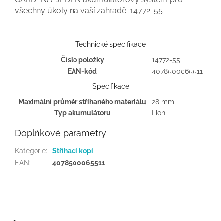
všechny úkoly na vaší zahradě.
14772-55
Technické specifikace
Číslo položky
14772-55
EAN-kód
4078500065511
Specifikace
Maximální průměr stříhaného materiálu
28 mm
Typ akumulátoru
Lion
Doplňkové parametry
Kategorie
:
Stříhací kopí
EAN
:
4078500065511
Z
á
p