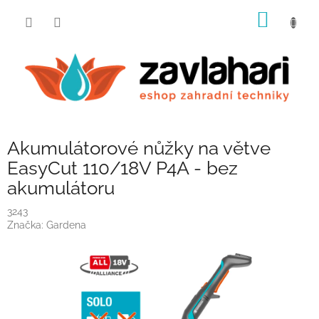
Přejít
NÁKUP
na
obsah
KOŠÍK
Akumulátorové nůžky na větve
EasyCut 110/18V P4A - bez
akumulátoru
3243
Značka:
Gardena