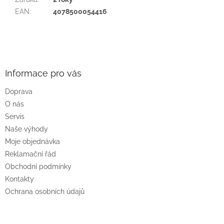
EAN
:
4078500054416
Z
á
p
a
Informace pro vás
t
Doprava
í
O nás
Servis
Naše výhody
Moje objednávka
Reklamační řád
Obchodní podmínky
Kontakty
Ochrana osobních údajů