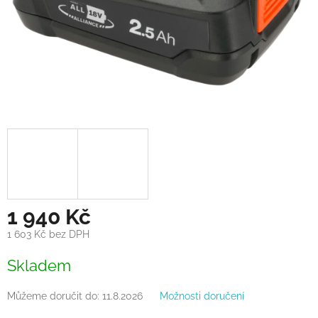
1 940 Kč
1 603 Kč bez DPH
Měrná
Skladem
cena:
Můžeme doručit do:
11.8.2026
Možnosti doručení