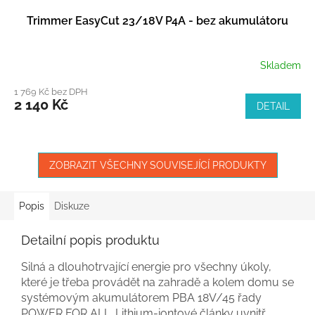
Trimmer EasyCut 23/18V P4A - bez akumulátoru
Skladem
1 769 Kč bez DPH
2 140 Kč
DETAIL
ZOBRAZIT VŠECHNY SOUVISEJÍCÍ PRODUKTY
Popis
Diskuze
Detailní popis produktu
Silná a dlouhotrvající energie pro všechny úkoly,
které je třeba provádět na zahradě a kolem domu se
systémovým akumulátorem PBA 18V/45 řady
POWER FOR ALL. Lithium-iontové články uvnitř