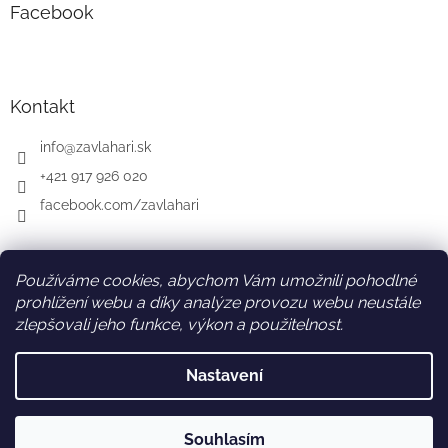
Facebook
Kontakt
info
@
zavlahari.sk
+421 917 926 020
facebook.com/zavlahari
Používáme cookies, abychom Vám umožnili pohodlné
SK
AT
DE
prohlížení webu a díky analýze provozu webu neustále
zlepšovali jeho funkce, výkon a použitelnost.
Nastavení
Vytvořil Shoptet
Souhlasím
Copyright 2026
zavlahari-eshop.cz
. Všechna práva vyhrazena.