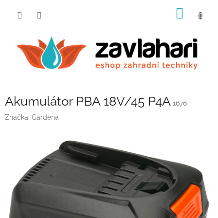
Přejít
NÁKUP
na
obsah
KOŠÍK
Akumulátor PBA 18V/45 P4A
1676
Značka:
Gardena