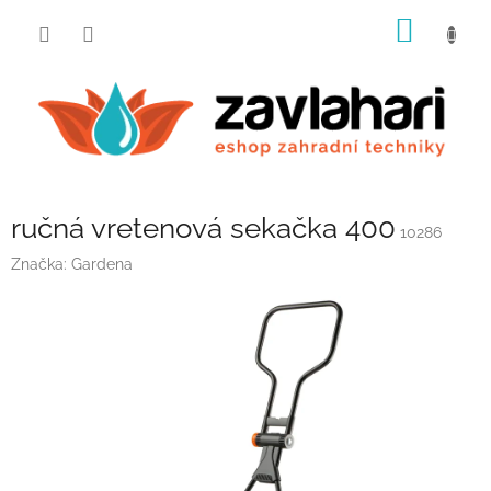
Přejít
NÁKUP
na
obsah
KOŠÍK
ručná vretenová sekačka 400
10286
Značka:
Gardena