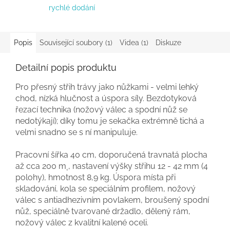
rychlé dodání
Popis
Související soubory (1)
Videa (1)
Diskuze
Detailní popis produktu
Pro
přesný střih trávy
jako
nůžkami
- velmi lehký
chod, nízká hlučnost a úspora síly.
Bezdotyková
řezací technika (nožový válec a spodní nůž se
nedotýkají); díky tomu je
sekačka
extrémně tichá a
velmi snadno se s ní manipuluje.
Pracovní šířka
40 cm, doporučená travnatá plocha
až cca 200 m˛, nastavení výšky střihu 12 - 42
mm
(4
polohy), hmotnost 8,9 kg. Úspora místa při
skladování, kola se speciálním profilem,
nožový
válec s antiadhezivním povlakem, broušený spodní
nůž, speciálně tvarované
držadlo,
dělený rám,
nožový válec z kvalitní kalené oceli.