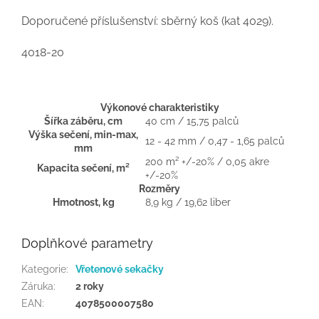
Doporučené
příslušenství: sběrný koš (kat 4029).
4018-20
Výkonové charakteristiky
Šířka záběru,
cm
40 cm / 15,75
palců
Výška sečení, min-max,
12 - 42 mm / 0,47 - 1,65
palců
mm
200 m² +/-20% / 0,05 akre
Kapacita sečení,
m²
+/-20%
Rozměry
Hmotnost, kg
8,9 kg / 19,62 liber
Doplňkové parametry
Kategorie
:
Vřetenové sekačky
Záruka
:
2 roky
EAN
:
4078500007580