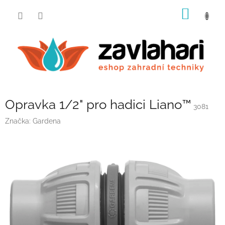
Přejít
NÁKUP
na
obsah
KOŠÍK
Opravka 1/2" pro hadici Liano™
3081
Značka:
Gardena