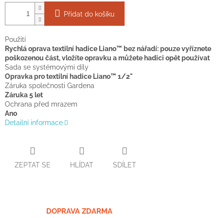
Přidat do košíku
Použití
Rychlá oprava textilní hadice Liano™ bez nářadí: pouze vyříznete
poškozenou část, vložíte opravku a můžete hadici opět používat
Sada se systémovými díly
Opravka pro textilní hadice Liano™ 1/2"
Záruka společnosti Gardena
Záruka 5 let
Ochrana před mrazem
Ano
Detailní informace
ZEPTAT SE
HLÍDAT
SDÍLET
DOPRAVA ZDARMA