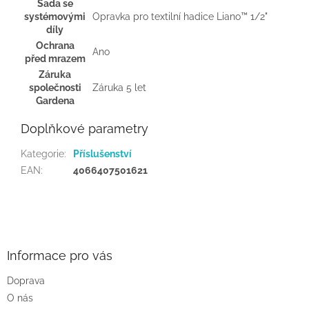
Sada se
systémovými
Opravka pro textilní hadice Liano™ 1/2"
díly
Ochrana
Ano
před mrazem
Záruka
společnosti
Záruka 5 let
Gardena
Doplňkové parametry
Kategorie
:
Příslušenství
EAN
:
4066407501621
Z
á
p
a
Informace pro vás
t
Doprava
í
O nás