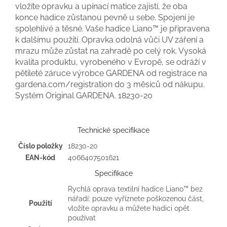
vložíte opravku a upínací matice zajistí, že oba
konce hadice zůstanou pevně u sebe. Spojení je
spolehlivé a těsné. Vaše hadice Liano™ je připravena
k dalšímu použití. Opravka odolná vůči UV záření a
mrazu může zůstat na zahradě po celý rok. Vysoká
kvalita produktu, vyrobeného v Evropě, se odráží v
pětileté záruce výrobce GARDENA od registrace na
gardena.com/registration do 3 měsíců od nákupu.
Systém Original GARDENA.
18230-20
Technické specifikace
Číslo položky
18230-20
EAN-kód
4066407501621
Specifikace
Rychlá oprava textilní hadice Liano™ bez
nářadí: pouze vyříznete poškozenou část,
Použití
vložíte opravku a můžete hadici opět
používat