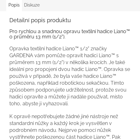
Popis
Diskuze
Detailní popis produktu
Pro rychlou a snadnou opravu textilní hadice Liano™
o průměru 13 mm (1/2").
Opravka textilní hadice Liano™ 1/2" značky
GARDENA vám pomůže opravit hadici Liano™ s
průměrem 13 mm (1/2") v několika krocích. Je také
ideální pro propojení dvou hadic Liano™. Opravka se
používá v případě, že byla vaše hadice Liano™
poškozena, například robotickou sekačkou. Tímto
způsobem podporujete udržitelnost, protože svou
hadici opravíte a můžete ji nadále používat, místo
toho, abyste ji vyhazovali.
K opravě nepotřebujete žádné jiné nástroje než
standardní nůžky a každý krok je vysvětlen v
podrobném návodu. Nejprve pomocí nůžek
vystřihnete poškozenou část hadice Liano™. Pak